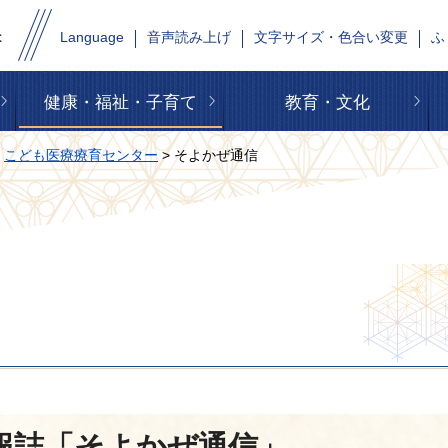
Language
音声読み上げ
文字サイズ・色合い変更
ふ
健康・福祉・子育て
教育・文化
>
こども医療療育センター
> そよかぜ通信
報誌「そよかぜ通信」