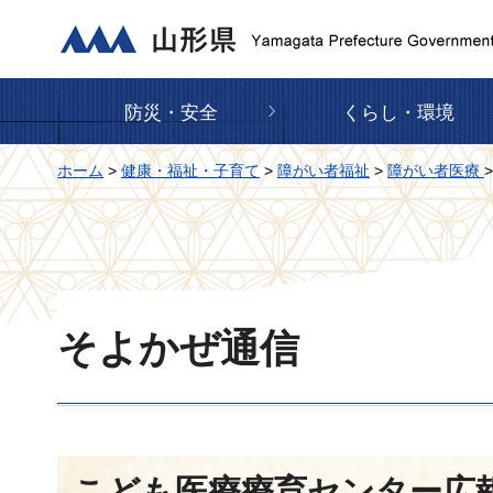
山形県
防災・安全
くらし・環境
ホーム
>
健康・福祉・子育て
>
障がい者福祉
>
障がい者医療
そよかぜ通信
こども医療療育センター広