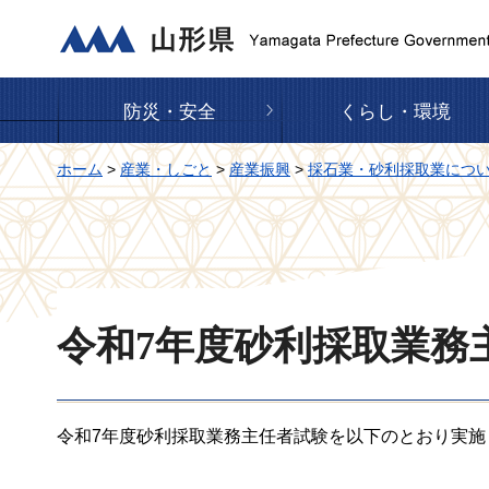
山形県
防災・安全
くらし・環境
ホーム
>
産業・しごと
>
産業振興
>
採石業・砂利採取業につ
令和7年度砂利採取業務
令和7年度砂利採取業務主任者試験を以下のとおり実施