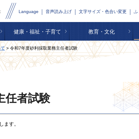
Language
音声読み上げ
文字サイズ・色合い変更
ふ
健康・福祉・子育て
教育・文化
いて
> 令和7年度砂利採取業務主任者試験
主任者試験
します。