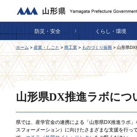
山形県
防災・安全
くらし・環境
ホーム
>
産業・しごと
>
商工業
>
ものづくり振興
> 山形県D
山形県DX推進ラボにつ
県では、産学官金の連携による「山形県DX推進ラボ」
スフォーメーション）に向けたさまざまな支援を行っ