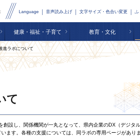
Language
音声読み上げ
文字サイズ・色合い変更
ふ
健康・福祉・子育て
教育・文化
X推進ラボについて
いて
を創設し、関係機関が一丸となって、県内企業のDX（デジタ
ています。各種の支援については、同ラボの専用ページがあり