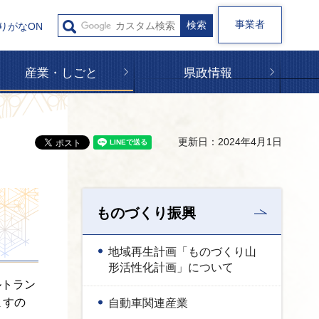
事業者
りがなON
産業・しごと
県政情報
更新日：2024年4月1日
ものづくり振興
地域再生計画「ものづくり山
形活性化計画」について
ルトラン
ますの
自動車関連産業