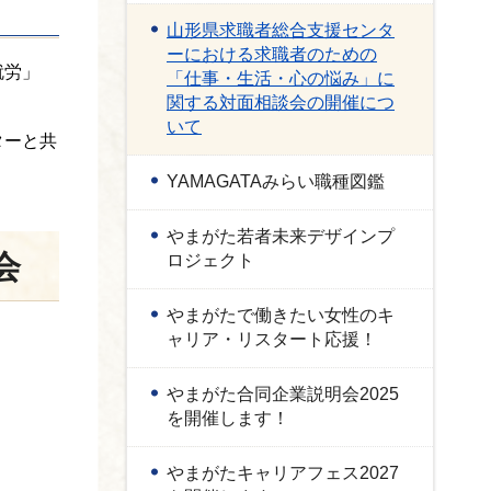
山形県求職者総合支援センタ
ーにおける求職者のための
就労」
「仕事・生活・心の悩み」に
関する対面相談会の開催につ
いて
ターと共
YAMAGATAみらい職種図鑑
やまがた若者未来デザインプ
会
ロジェクト
やまがたで働きたい女性のキ
ャリア・リスタート応援！
やまがた合同企業説明会2025
を開催します！
やまがたキャリアフェス2027