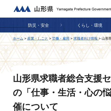
山形県
防災・安全
くらし・環境
ホーム
>
産業・しごと
>
労働・雇用
>
求職者向け情報
> 山
山形県求職者総合支援
の「仕事・生活・心の
催について