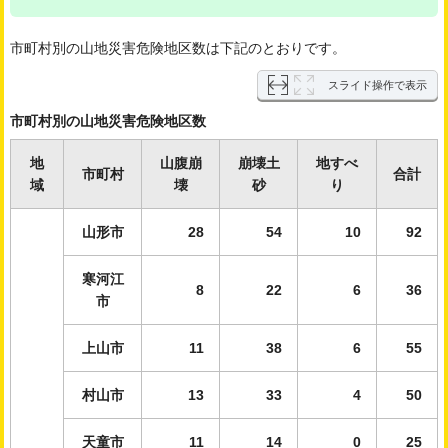
市町村別の山地災害危険地区数は下記のとおりです。
スライド操作で表示
市町村別の山地災害危険地区数
地
山腹崩
崩壊土
地すべ
市町村
合計
域
壊
砂
り
山形市
28
54
10
92
寒河江
8
22
6
36
市
上山市
11
38
6
55
村山市
13
33
4
50
天童市
11
14
0
25