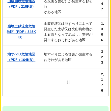
山腹崩壊危険地区
る災害を含む）が発生するおそ
4
（PDF：218KB）
れ
7
がある地区
山腹崩壊又は地すべりによって
1,
崩壊土砂流出危険
発生した土砂又は火山噴出物が
3
地区（PDF：345K
土石流となって流出し、災害が
0
B）
発生するおそれがある地区
6
3
地すべり危険地区
地すべりによる災害が発生する
2
（PDF：164KB）
おそれがある地区
3
2,
1
計
7
6