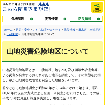
あなたの身近
検索
メニュー
な防災情報 こ
危機管理
災害情報
防災情報
ちら防災やま
ホーム
>
防災・安全
>
こちら防災やまがた！
>
防災情報
>
風水害・土砂災害
>
土砂災害
> 山地災害危険地区について
がた！
山地災害危険地区について
山地災害危険地区とは、山腹崩壊、地すべり及び崩壊土砂流出等に
よる災害が発生するおそれがある地区を調査して、その実態を把握
し、県が山地災害危険地と判定した地区をいいます。
前身となる危険地調査が昭和41年から54年にかけて始まり、昭和
60,61年に現在の方式による全国一斉調査が行われました。その後、
平成7,8年に見直し調査を実施し、現在に至ります。