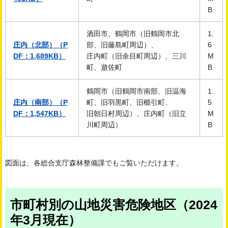
B
酒田市、鶴岡市（旧鶴岡市北
1.
庄内（北部）（P
部、旧藤島町周辺）、
6
DF：1,689KB）
庄内町（旧余目町周辺）、三川
M
町、遊佐町
B
鶴岡市（旧鶴岡市南部、旧温海
1.
庄内（南部）（P
町、旧羽黒町、旧櫛引町、
5
DF：1,547KB）
旧朝日村周辺）、庄内町（旧立
M
川町周辺）
B
図面は、各総合支庁森林整備課でもご覧いただけます。
市町村別の山地災害危険地区（2024
年3月現在）