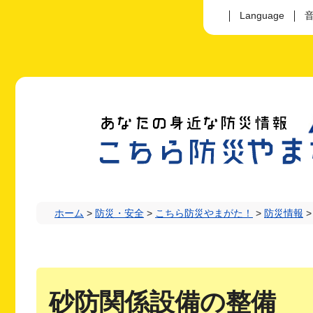
Language
あなたの身近な防災情
ら防災やまがた！
ホーム
>
防災・安全
>
こちら防災やまがた！
>
防災情報
砂防関係設備の整備