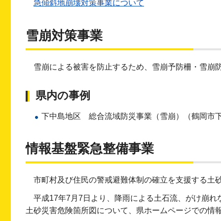
急傾斜地崩壊対策事業について
雪崩対策事業
雪崩による被害を防止するため、雪崩予防柵・雪崩
県内の事例
下中島地区 総合流域防災事業（雪崩）（鶴岡市
情報基盤緊急整備事業
市町村及び住民の警戒避難体制の確立を支援する土
平成17年7月7日より、降雨による土石流、がけ崩
土砂災害危険箇所図について、県ホームページでの情