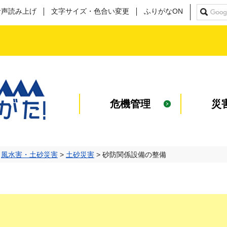
音声読み上げ
文字サイズ・色合い変更
ふりがなON
報 こち
危機管理
災
>
風水害・土砂災害
>
土砂災害
> 砂防関係設備の整備