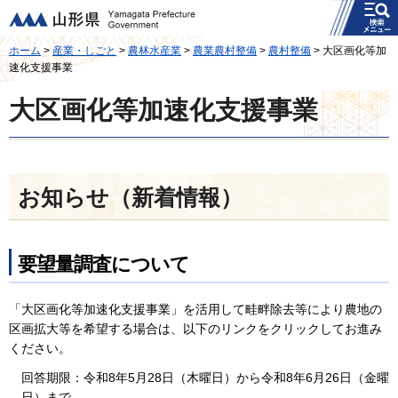
メニュー
山形県
ホーム
>
産業・しごと
>
農林水産業
>
農業農村整備
>
農村整備
> 大区画化等加
速化支援事業
大区画化等加速化支援事業
お知らせ（新着情報）
要望量調査について
「大区画化等加速化支援事業」を活用して畦畔除去等により農地の
区画拡大等を希望する場合は、以下のリンクをクリックしてお進み
ください。
回答期限：令和8年5月28日（木曜日）から令和8年6月26日（金曜
日）まで