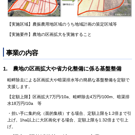
【実施区域】農振農⽤地区域のうち地域計画の策定区域等
【実施要件】農地の区画拡⼤を実施すること
事業の内容
1. 農地の区画拡⼤や省⼒化整備に係る基盤整備
畦畔除去による区画拡⼤や暗渠排⽔等の簡易な基盤整備を定額で
⽀援します。
【定額上限】区画拡⼤7万円/10a、畦畔除去4万円/100m、暗渠排
⽔18万円/10a 等
・担い⼿に集約化（⾯的集積）する場合、定額上限を1.2倍まで引
上げ。1ha以上に⼤区画化する場合、定額上限を1.32倍まで引上
げ。