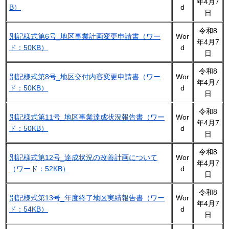
年4月7
B）
d
日
令和8
別記様式第6号
_
地区事業計画変更申請書（ワー
Wor
年4月7
ド：50KB）
d
日
令和8
別記様式第8号
_
地区交付内容変更申請書（ワー
Wor
年4月7
ド：50KB）
d
日
令和8
別記様式第11号
_
地区事業達成状況報告書（ワー
Wor
年4月7
ド：50KB）
d
日
令和8
別記様式第12号
_
達成状況の改善計画について
Wor
年4月7
（ワード：52KB）
d
日
令和8
別記様式第13号
_
年度終了地区実績報告書（ワー
Wor
年4月7
ド：54KB）
d
日