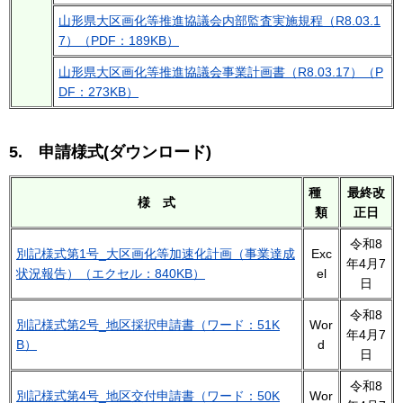
山形県大区画化等推進協議会内部監査実施規程（R8.03.1
7）（PDF：189KB）
山形県大区画化等推進協議会事業計画書（R8.03.17）（P
DF：273KB）
5. 申請様式(ダウンロード)
種
最終改
様 式
類
正日
令和8
別記様式第1号_大区画化等加速化計画（事業達成
Exc
年4月7
状況報告）（エクセル：840KB）
el
日
令和8
別記様式第2号
_
地区採択申請書（ワード：51K
Wor
年4月7
B）
d
日
令和8
別記様式第4号
_
地区交付申請書（ワード：50K
Wor