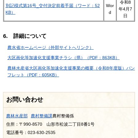
令和8
別記様式第16号
_
交付決定前着手届（ワード：52
Wor
年4月7
KB）
d
日
6. 詳細について
農水省ホームページ（外部サイトへリンク）
大区画化等加速化支援事業チラシ（県）（PDF：863KB）
農林水産省大区画化等加速化支援事業の概要（令和8年度版）パン
フレット（PDF：605KB）
お問い合わせ
農林水産部
農村整備課
農村整備係
住所：〒990-8570 山形市松波二丁目8番1号
電話番号：023-630-2535