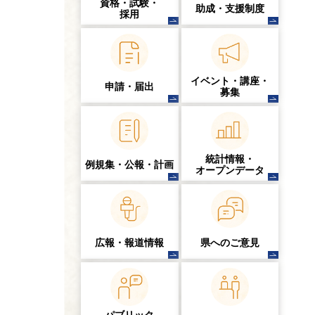
資格・試験・
助成・支援制度
採用
イベント・講座・
申請・届出
募集
統計情報・
例規集・公報・計画
オープンデータ
広報・報道情報
県へのご意見