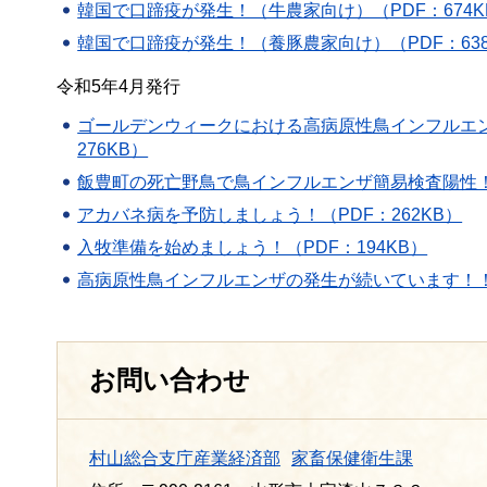
韓国で口蹄疫が発生！（牛農家向け）（PDF：674K
韓国で口蹄疫が発生！（養豚農家向け）（PDF：638
令和5年4月発行
ゴールデンウィークにおける高病原性鳥インフルエ
276KB）
飯豊町の死亡野鳥で鳥インフルエンザ簡易検査陽性！（
アカバネ病を予防しましょう！（PDF：262KB）
入牧準備を始めましょう！（PDF：194KB）
高病原性鳥インフルエンザの発生が続いています！！（
お問い合わせ
村山総合支庁産業経済部
家畜保健衛生課