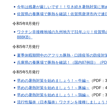
今年は残暑が厳しいです！！引き続き暑熱対策に努めま
佐賀県の養豚場で豚熱を確認！佐賀県唐津市内で連日発
令和5年8月発行
ワクチン非接種地域の九州地方で31年ぶり！佐賀県
888KB）
令和5年7月発行
夏季休暇期間中のアフリカ豚熱・口蹄疫等の防疫対策徹
兵庫県の養豚場で豚熱を確認！（国内87例目）（PDF
令和5年5月発行
早めの
暑熱対策を始めましょう！～牛編～
（PDF：3
早めの
暑熱対策を始めましょう！～豚編～
（PDF：4
早めの
暑熱対策を始めましょう！～鶏編～
（PDF：3
流行性脳炎（日本脳炎）ワクチンを接種しましょう！（