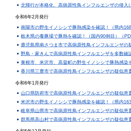
北帰行が本格化、高病原性鳥インフルエンザの侵入に引
令和6年2月発行
南陽市の野生イノシシで豚熱感染を確認！（県内168例目
栃木県の養豚場で豚熱を確認！（国内90例目）（PDF
鹿児島県南さつま市で高病原性鳥インフルエンザの疑似
野鳥・家きんで高病原性鳥インフルエンザを多数確認！
東根市、米沢市、高畠町の野生イノシシで豚熱感染を確認
香川県三豊市で高病原性鳥インフルエンザの疑似患畜確
令和6年1月発行
山口県防府市で高病原性鳥インフルエンザの疑似患畜確
米沢市の野生イノシシで豚熱感染を確認！（県内163例
岐阜県山県市で高病原性鳥インフルエンザの疑似患畜確
群馬県高山村で高病原性鳥インフルエンザの疑似患畜確