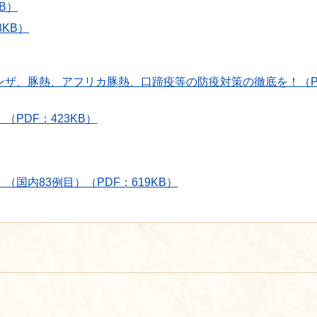
B）
KB）
ンザ、豚熱、アフリカ豚熱、口蹄疫等の防疫対策の徹底を！（P
PDF：423KB）
国内83例目）（PDF：619KB）