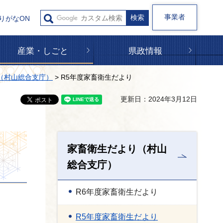
事業者
りがなON
産業・しごと
県政情報
（村山総合支庁）
> R5年度家畜衛生だより
更新日：2024年3月12日
家畜衛生だより（村山
総合支庁）
R6年度家畜衛生だより
R5年度家畜衛生だより