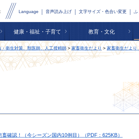
Language
音声読み上げ
文字サイズ・色合い変更
ふ
健康・福祉・子育て
教育・文化
防・衛生対策、獣医師、人工授精師
>
家畜衛生だより
>
家畜衛生だより
確認！（今シーズン国内10例目）（PDF：625KB）