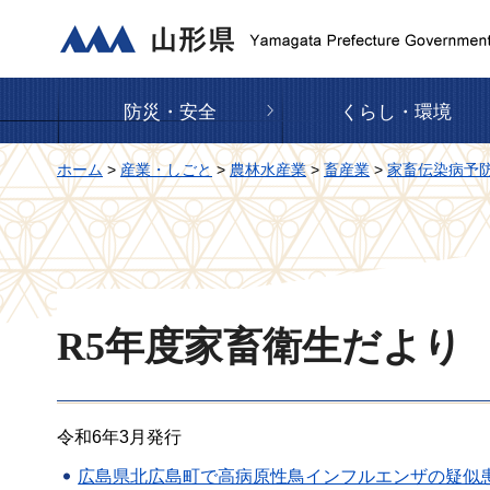
山形県
防災・安全
くらし・環境
ホーム
>
産業・しごと
>
農林水産業
>
畜産業
>
家畜伝染病予
R5年度家畜衛生だより
令和6年3月発行
広島県北広島町で高病原性鳥インフルエンザの疑似患畜