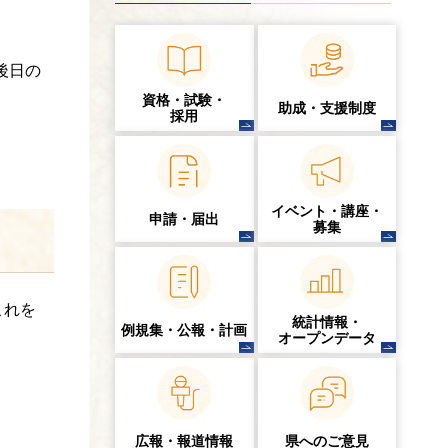
後日の
資格・試験・
助成・支援制度
採用
イベント・講座・
申請・届出
募集
これを
統計情報・
例規集・公報・計画
オープンデータ
広報・報道情報
県へのご意見