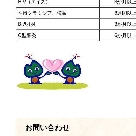
HIV（エイズ）
3か月以
性器クラミジア、梅毒
6週間以
B型肝炎
3か月以
C型肝炎
6か月以
お問い合わせ