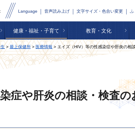
Language
音声読み上げ
文字サイズ・色合い変更
ふ
健康・福祉・子育て
教育・文化
衛生
>
最上保健所
>
医療情報
> エイズ（HIV）等の性感染症や肝炎の相
感染症や肝炎の相談・検査の