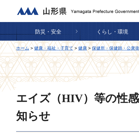
山形県
防災・安全
くらし・環境
ホーム
>
健康・福祉・子育て
>
健康
>
保健所・保健師・公衆
エイズ（HIV）等の性
知らせ