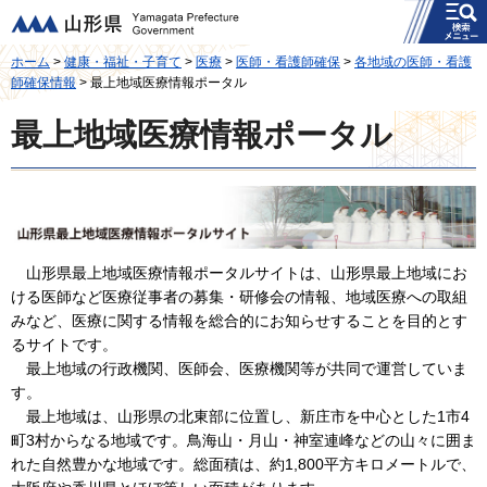
メニュー
山形県
ホーム
>
健康・福祉・子育て
>
医療
>
医師・看護師確保
>
各地域の医師・看護
師確保情報
> 最上地域医療情報ポータル
最上地域医療情報ポータル
山形県最上地域医療情報ポータルサイトは、山形県最上地域にお
ける医師など医療従事者の募集・研修会の情報、地域医療への取組
みなど、医療に関する情報を総合的にお知らせすることを目的とす
るサイトです。
最上地域の行政機関、医師会、医療機関等が共同で運営していま
す。
最上地域は、山形県の北東部に位置し、新庄市を中心とした1市4
町3村からなる地域です。鳥海山・月山・神室連峰などの山々に囲ま
れた自然豊かな地域です。総面積は、約1,800平方キロメートルで、