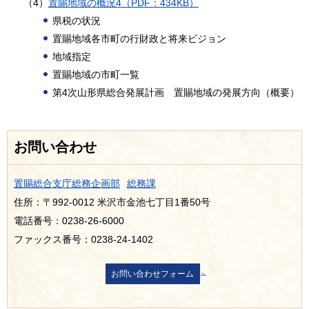
（4）
置賜地域の概況4（PDF：434KB）
県税の状況
置賜地域各市町の行財政と将来ビジョン
地域指定
置賜地域の市町一覧
第4次山形県総合発展計画 置賜地域の発展方向（概要）
お問い合わせ
置賜総合支庁総務企画部
総務課
住所：〒992-0012 米沢市金池七丁目1番50号
電話番号：0238-26-6000
ファックス番号：0238-24-1402