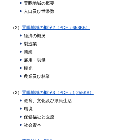
置賜地域の概要
人口及び世帯数
（2）
置賜地域の概況2（PDF：658KB）
経済の概況
製造業
商業
雇用・労働
観光
農業及び林業
（3）
置賜地域の概況3（PDF：1,255KB）
教育、文化及び県民生活
環境
保健福祉と医療
社会資本