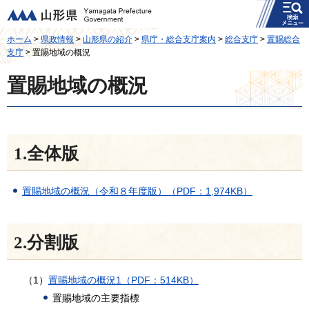
メニュー
山形県
ホーム
>
県政情報
>
山形県の紹介
>
県庁・総合支庁案内
>
総合支庁
>
置賜総合
支庁
> 置賜地域の概況
置賜地域の概況
1.全体版
置賜地域の概況（令和８年度版）（PDF：1,974KB）
2.分割版
（1）
置賜地域の概況1（PDF：514KB）
置賜地域の主要指標