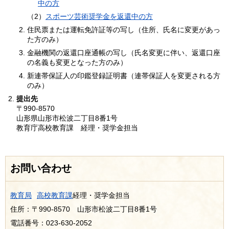
中の方
（2）
スポーツ芸術奨学金を返還中の方
住民票または運転免許証等の写し（住所、氏名に変更があっ
た方のみ）
金融機関の返還口座通帳の写し（氏名変更に伴い、返還口座
の名義も変更となった方のみ）
新連帯保証人の印鑑登録証明書（連帯保証人を変更される方
のみ）
提出先
〒990-8570
山形県山形市松波二丁目8番1号
教育庁高校教育課 経理・奨学金担当
お問い合わせ
教育局
高校教育課
経理・奨学金担当
住所：〒990-8570 山形市松波二丁目8番1号
電話番号：023-630-2052