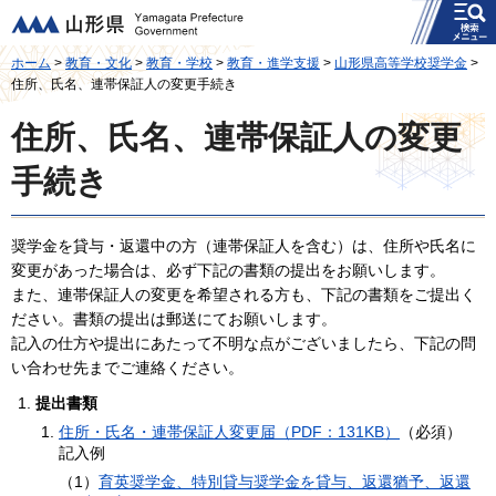
メニュー
山形県
ホーム
>
教育・文化
>
教育・学校
>
教育・進学支援
>
山形県高等学校奨学金
>
住所、氏名、連帯保証人の変更手続き
住所、氏名、連帯保証人の変更
手続き
奨学金を貸与・返還中の方（連帯保証人を含む）は、住所や氏名に
変更があった場合は、必ず下記の書類の提出をお願いします。
また、連帯保証人の変更を希望される方も、下記の書類をご提出く
ださい。書類の提出は郵送にてお願いします。
記入の仕方や提出にあたって不明な点がございましたら、下記の問
い合わせ先までご連絡ください。
提出書類
住所・氏名・連帯保証人変更届（PDF：131KB）
（必須）
記入例
（1）
育英奨学金、特別貸与奨学金を貸与、返還猶予、返還