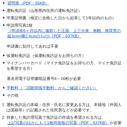
質問票（PDF：55KB）
運転免許証（山形県内住所の運転免許証）
卒業証明書（検定に合格した日から起算して1年以内のもの）
申請用写真1枚
（申請前6ヶ月以内に撮影した正面、上三分身、無帽、無背景の
縦3cm×横2.4cmのもの)（PDF：637KB）
申請書に貼付してあれば不要
仮運転免許証（仮運転免許証をお持ちの方）
マイナンバーカード（マイナ免許証をお持ちの方、マイナ免許証
を希望する方）
署名用電子証明書暗証番号6～16桁が必要
手数料（「試験関係手数料」からご確認ください）
その他
運転免許証の本籍・住所・氏名に変更ある方は、本籍地（外国人
は国籍等）の記載された住民票などが必要です。
持参した免許用写真で免許証の作成を希望される方は、
上記写真のほかにもう1枚同規格の写真（PDF：637KB）
が必要