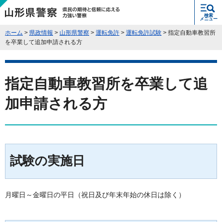
県民の期待と信頼に応える力強い警
検索
察 山形県警察
メニュー
ホーム
>
県政情報
>
山形県警察
>
運転免許
>
運転免許試験
> 指定自動車教習所
を卒業して追加申請される方
指定自動車教習所を卒業して追
加申請される方
試験の実施日
月曜日～金曜日の平日（祝日及び年末年始の休日は除く）