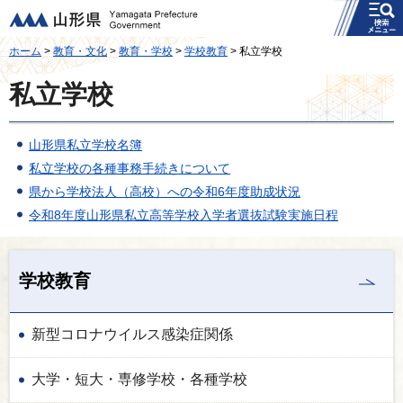
メニュー
山形県
ホーム
>
教育・文化
>
教育・学校
>
学校教育
> 私立学校
私立学校
山形県私立学校名簿
私立学校の各種事務手続きについて
県から学校法人（高校）への令和6年度助成状況
令和8年度山形県私立高等学校入学者選抜試験実施日程
学校教育
新型コロナウイルス感染症関係
大学・短大・専修学校・各種学校