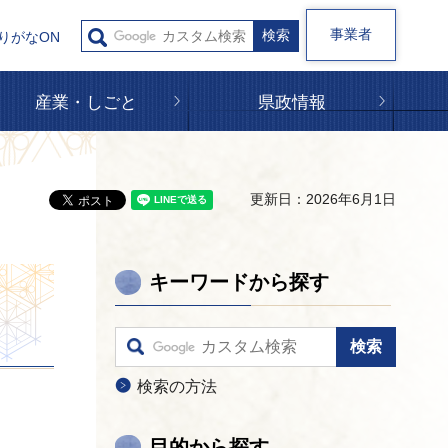
事業者
りがなON
産業・しごと
県政情報
更新日：2026年6月1日
キーワードから探す
検索の方法
目的から探す