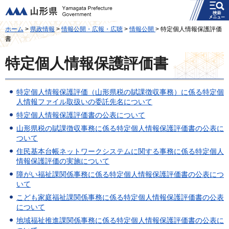
メニュー
山形県
ホーム
>
県政情報
>
情報公開・広報・広聴
>
情報公開
> 特定個人情報保護評価
書
特定個人情報保護評価書
特定個人情報保護評価（山形県税の賦課徴収事務）に係る特定個
人情報ファイル取扱いの委託先名について
特定個人情報保護評価書の公表について
山形県税の賦課徴収事務に係る特定個人情報保護評価書の公表に
ついて
住民基本台帳ネットワークシステムに関する事務に係る特定個人
情報保護評価の実施について
障がい福祉課関係事務に係る特定個人情報保護評価書の公表につ
いて
こども家庭福祉課関係事務に係る特定個人情報保護評価書の公表
について
地域福祉推進課関係事務に係る特定個人情報保護評価書の公表に