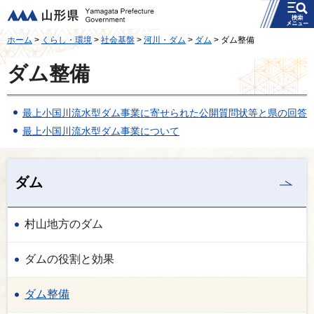
メニュー
山形県
ホーム
>
くらし・環境
>
社会基盤
>
河川・ダム
>
ダム
> ダム整備
ダム整備
最上小国川流水型ダム事業に寄せられた公開質問状等と県の回答
最上小国川流水型ダム事業について
ダム
村山地方のダム
ダムの役割と効果
ダム整備