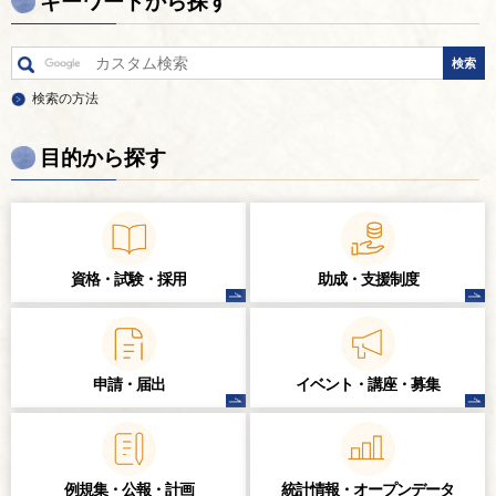
キーワードから探す
検索の方法
目的から探す
資格・試験・
採用
助成・支援制度
申請・届出
イベント・講座・
募集
例規集・公報・計画
統計情報・
オープンデータ