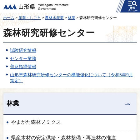
メニュー
山形県
ホーム
>
産業・しごと
>
農林水産業
>
林業
> 森林研究研修センター
森林研究研修センター
試験研究情報
センター業務
普及指導情報
山形県森林研究研修センターの機能強化について（令和5年9月
策定）
林業
やまがた森林ノミクス
県産木材の安定供給・森林整備・再造林の推進