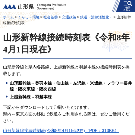
メニュー
山形県
ホーム
>
くらし・環境
>
社会基盤
>
交通政策
>
鉄道（沿線活性化）
> 山形新幹
線接続時刻表
山形新幹線接続時刻表《令和8年
4月1日現在》
山形新幹線と県内各路線、上越新幹線と羽越本線の接続時刻表を掲
載します。
山形新幹線
⇔
奥羽本線・仙山線・左沢線・米坂線・フラワー長井
線・陸羽東線・陸羽西線
上越新幹線
⇔
羽越本線
下記からダウンロードして印刷いただけます。
県内～東京方面の移動で鉄道をご利用される際は、ぜひご活用くだ
さい。
山形新幹線接続時刻表(令和8年4月1日現在)（PDF：313KB）