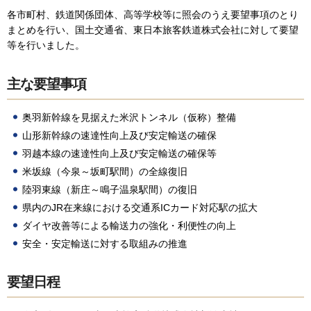
各市町村、鉄道関係団体、高等学校等に照会のうえ要望事項のとり
まとめを行い、国土交通省、東日本旅客鉄道株式会社に対して要望
等を行いました。
主な要望事項
奥羽新幹線を見据えた米沢トンネル（仮称）整備
山形新幹線の速達性向上及び安定輸送の確保
羽越本線の速達性向上及び安定輸送の確保等
米坂線（今泉～坂町駅間）の全線復旧
陸羽東線（新庄～鳴子温泉駅間）の復旧
県内のJR在来線における交通系ICカード対応駅の拡大
ダイヤ改善等による輸送力の強化・利便性の向上
安全・安定輸送に対する取組みの推進
要望日程