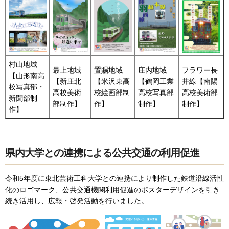
村山地域
最上地域
置賜地域
庄内地域
フラワー長
【山形南高
【新庄北
【米沢東高
【鶴岡工業
井線【南陽
校写真部・
高校美術
校絵画部制
高校写真部
高校美術部
新聞部制
部制作】
作】
制作】
制作】
作】
県内大学との連携による公共交通の利用促進
令和5年度に東北芸術工科大学との連携により制作した鉄道沿線活性
化のロゴマーク、公共交通機関利用促進のポスターデザインを引き
続き活用し、広報・啓発活動を行いました。