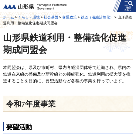
メニュー
山形県
ホーム
>
くらし・環境
>
社会基盤
>
交通政策
>
鉄道（沿線活性化）
> 山形県鉄
道利用・整備強化促進期成同盟会
山形県鉄道利用・整備強化促進
期成同盟会
本同盟会は、県及び市町村、県内各経済団体等で組織され、県内の
鉄道在来線の整備及び新幹線との接続強化、鉄道利用の拡大等を推
進することを目的に、要望活動など各種の事業を行っています。
令和7年度事業
要望活動