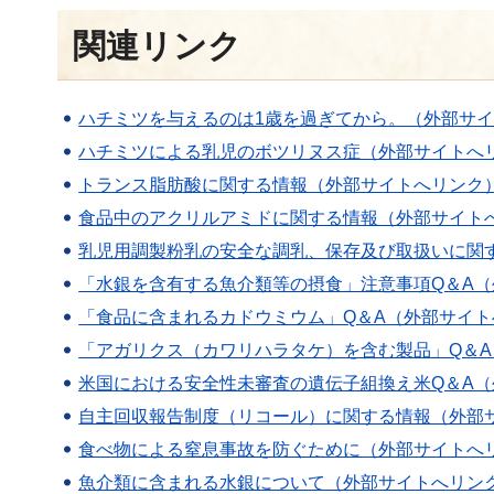
関連リンク
ハチミツを与えるのは1歳を過ぎてから。（外部サ
ハチミツによる乳児のボツリヌス症（外部サイトへ
トランス脂肪酸に関する情報（外部サイトへリンク
食品中のアクリルアミドに関する情報（外部サイト
乳児用調製粉乳の安全な調乳、保存及び取扱いに関
「水銀を含有する魚介類等の摂食」注意事項Q＆A
「食品に含まれるカドウミウム」Q＆A（外部サイト
「アガリクス（カワリハラタケ）を含む製品」Q＆
米国における安全性未審査の遺伝子組換え米Q＆A
自主回収報告制度（リコール）に関する情報（外部
食べ物による窒息事故を防ぐために（外部サイトへ
魚介類に含まれる水銀について（外部サイトへリン