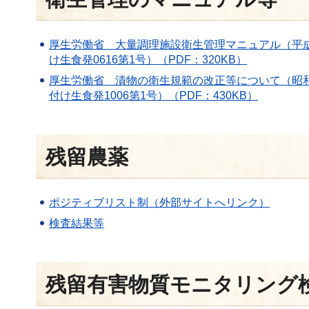
厚生労働省 大量調理施設衛生管理マニュアル（平成9
け生食発0616第1号）（PDF：320KB）
厚生労働省 漬物の衛生規範の改正等について（昭和56
付け生食発1006第1号）（PDF：430KB）
残留農薬
ポジティブリスト制（外部サイトへリンク）
検査結果等
残留有害物質モニタリング