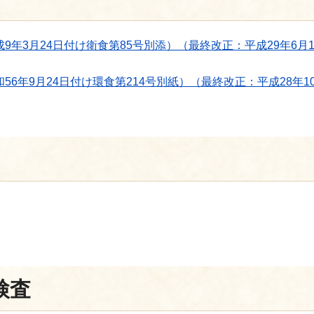
年3月24日付け衛食第85号別添）（最終改正：平成29年6月1
年9月24日付け環食第214号別紙）（最終改正：平成28年1
検査