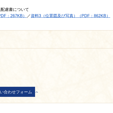
境配慮書について
DF：267KB）
／
資料3（位置図及び写真）（PDF：862KB）