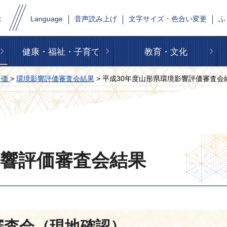
Language
音声読み上げ
文字サイズ・色合い変更
ふ
健康・福祉・子育て
教育・文化
評価
>
環境影響評価審査会結果
> 平成30年度山形県環境影響評価審査会
影響評価審査会結果
審査会（現地確認）