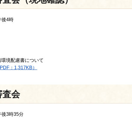
午後4時
階環境配慮書について
F：1,317KB）
審査会
後3時35分