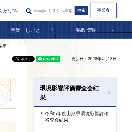
事業者
りがなON
産業・しごと
県政情報
結果
更新日：2026年4月13日
環境影響評価審査会結
果
令和5年度山形県環境影響評価
審査会結果