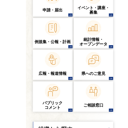
イベント・講座・
申請・届出
募集
統計情報・
例規集・公報・計画
オープンデータ
広報・報道情報
県へのご意見
パブリック
ご相談窓口
コメント