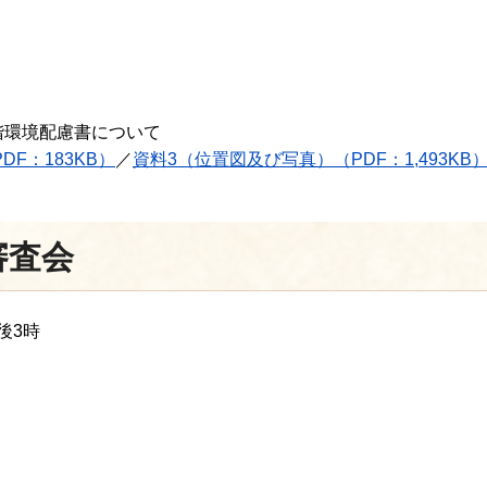
階環境配慮書について
DF：183KB）
／
資料3（位置図及び写真）（PDF：1,493KB
審査会
後3時