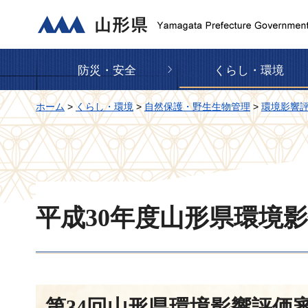
山形県
防災・安全
くらし・環境
ホーム
>
くらし・環境
>
自然保護・野生生物管理
>
環境影響
平成30年度山形県環境
第34回山形県環境影響評価