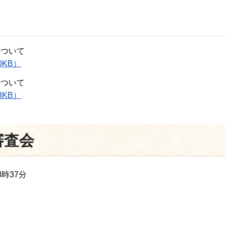
について
0KB）
について
3KB）
審査会
時37分