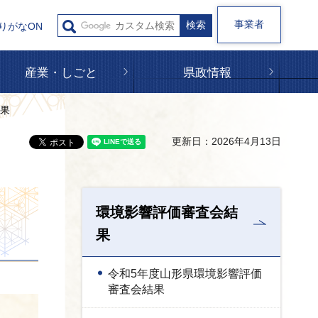
事業者
りがなON
産業・しごと
県政情報
結果
更新日：2026年4月13日
環境影響評価審査会結
果
令和5年度山形県環境影響評価
審査会結果