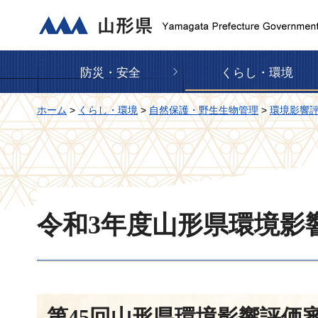
山形県
防災・安全
くらし・環境
ホーム
>
くらし・環境
>
自然保護・野生生物管理
>
環境影響
令和3年度山形県環境影
第45回山形県環境影響評価