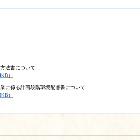
価方法書について
4KB）
事業に係る計画段階環境配慮書について
9KB）