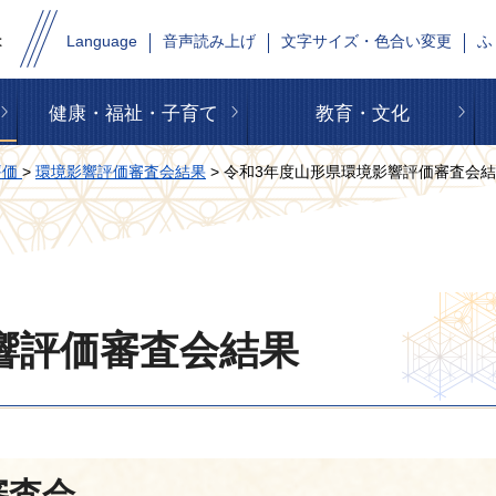
Language
音声読み上げ
文字サイズ・色合い変更
ふ
健康・福祉・子育て
教育・文化
評価
>
環境影響評価審査会結果
> 令和3年度山形県環境影響評価審査会
響評価審査会結果
審査会