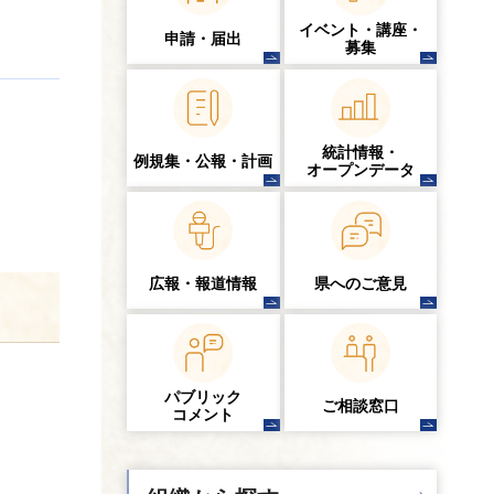
イベント・講座・
申請・届出
募集
統計情報・
例規集・公報・計画
オープンデータ
広報・報道情報
県へのご意見
パブリック
ご相談窓口
コメント