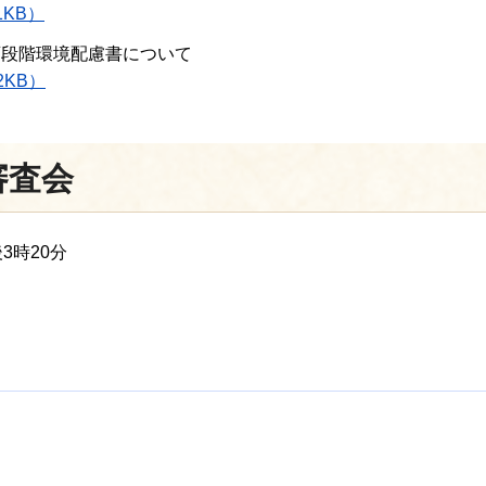
1KB）
画段階環境配慮書について
2KB）
審査会
3時20分