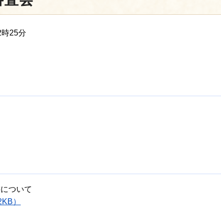
時25分
書について
2KB）