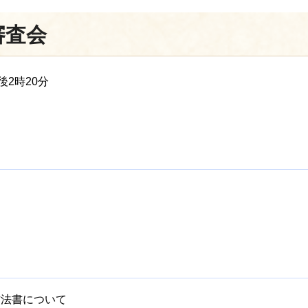
審査会
後2時20分
方法書について