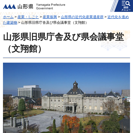
メニュー
山形県
ホーム
>
産業・しごと
>
産業振興
>
山形県の近代化産業遺産群
>
近代化を進め
た建築物
> 山形県旧県庁舎及び県会議事堂（文翔館）
山形県旧県庁舎及び県会議事堂
（文翔館）