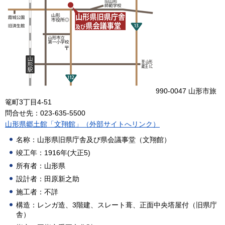
990-0047 山形市旅
篭町3丁目4-51
問合せ先：023-635-5500
山形県郷土館「文翔館」（外部サイトへリンク）
名称：山形県旧県庁舎及び県会議事堂（文翔館）
竣工年：1916年(大正5)
所有者：山形県
設計者：田原新之助
施工者：不詳
構造：レンガ造、3階建、スレート葺、正面中央塔屋付（旧県庁
舎）