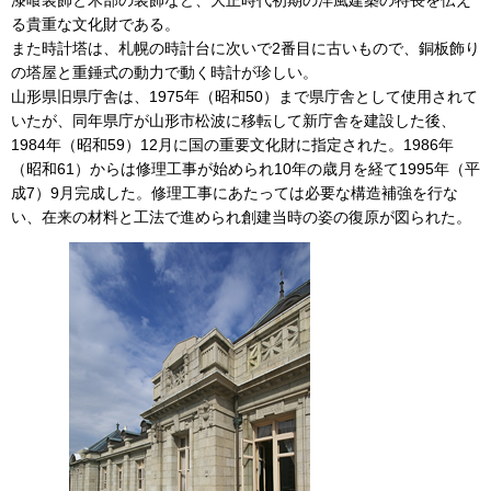
漆喰装飾と木部の装飾など、大正時代初期の洋風建築の特長を伝え
る貴重な文化財である。
また時計塔は、札幌の時計台に次いで2番目に古いもので、銅板飾り
の塔屋と重錘式の動力で動く時計が珍しい。
山形県旧県庁舎は、1975年（昭和50）まで県庁舎として使用されて
いたが、同年県庁が山形市松波に移転して新庁舎を建設した後、
1984年（昭和59）12月に国の重要文化財に指定された。1986年
（昭和61）からは修理工事が始められ10年の歳月を経て1995年（平
成7）9月完成した。修理工事にあたっては必要な構造補強を行な
い、在来の材料と工法で進められ創建当時の姿の復原が図られた。