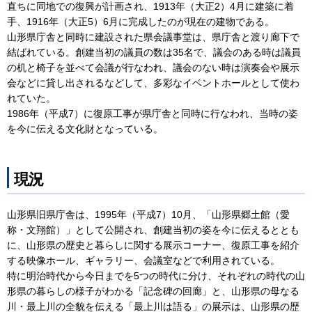
直ちに同地での復興が計画され、1913年（大正2）4月に建築に着
手、1916年（大正5）6月に完成したのが現在の建物である。
山形県庁舎と同時に建設された県会議事堂は、県庁舎と渡り廊下で
結ばれている。創建当初の議員の数は35名で、議会のある時は議員
の机と椅子を並べて会議が行なわれ、議会のない時は演奏会や展示
会などに貸し出されるなどして、多彩なイベントホールとして使わ
れていた。
1986年（平成7）に復原工事が県庁舎と同時に行なわれ、当時の姿
を今に伝える文化財となっている。
現況
山形県旧県庁舎は、1995年（平成7）10月、「山形県郷土館（愛
称・文翔館）」として公開され、創建当初の姿を今に伝えるととも
に、山形県の歴史と暮らしに関する展示コーナー、復原工事を紹介
する映像ホール、ギャラリー、会議室などで利用されている。
特に明治時代から今日までを5つの時代に分け、それぞれの時代の山
形県の暮らしの様子がわかる「記念碑の回廊」と、山形県の母なる
川・最上川の全貌を伝える「最上川は語る」の展示は、山形県の歴