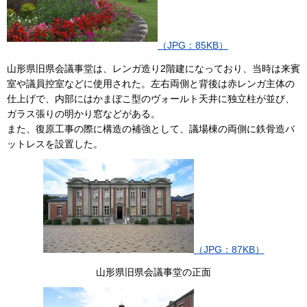
（JPG：85KB）
山形県旧県会議事堂は、レンガ造り2階建になっており、当時は来賓
室や議員控室などに使用された。左右両側と背後は赤レンガ主体の
仕上げで、内部にはかまぼこ型のヴォールト天井に独立柱が並び、
ガラス張りの明かり窓などがある。
また、復原工事の際に構造の補強として、議場棟の両側に鉄骨造バ
ットレスを設置した。
（JPG：87KB）
山形県旧県会議事堂の正面