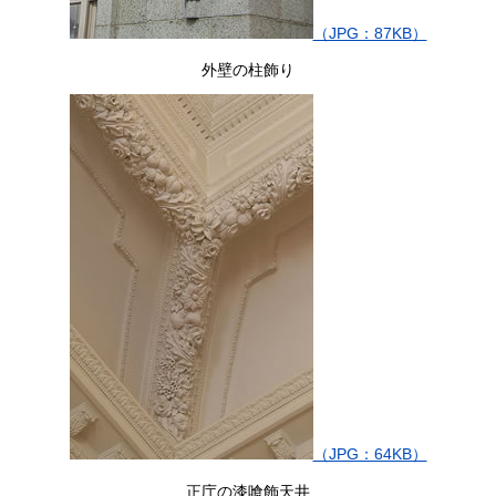
（JPG：87KB）
外壁の柱飾り
（JPG：64KB）
正庁の漆喰飾天井