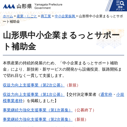
メニュー
山形県
ホーム
>
産業・しごと
>
商工業
>
中小企業振興
> 山形県中小企業まるっとサポ
ート補助金
山形県中小企業まるっとサポー
ト補助金
本県産業の持続的発展のため、「中小企業まるっとサポート補助
金」により、新技術・新サービスの開発から設備投資、販路開拓ま
で切れ目なく一貫して支援します。
収益力向上支援事業（第2次公募）
（新規）
収益力向上支援事業（第1次公募）
【交付決定事業者（
通常枠
・
小規
模事業者枠
）を掲載しました】
事業継続力強化支援事業（第1次募集）
（公募終了）
事業継続力強化支援事業（第2次募集）
（新規）