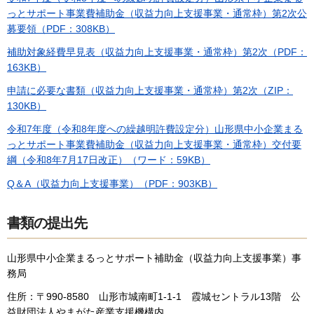
っとサポート事業費補助金（収益力向上支援事業・通常枠）第2次公
募要領（PDF：308KB）
補助対象経費早見表（収益力向上支援事業・通常枠）第2次（PDF：
163KB）
申請に必要な書類（収益力向上支援事業・通常枠）第2次（ZIP：
130KB）
令和7年度（令和8年度への繰越明許費設定分）山形県中小企業まる
っとサポート事業費補助金（収益力向上支援事業・通常枠）交付要
綱（令和8年7月17日改正）（ワード：59KB）
Q＆A（収益力向上支援事業）（PDF：903KB）
書類の提出先
山形県中小企業まるっとサポート補助金（収益力向上支援事業）事
務局
住所：〒990-8580 山形市城南町1-1-1 霞城セントラル13階 公
益財団法人やまがた産業支援機構内