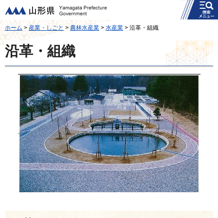
メニュー
山形県
ホーム
>
産業・しごと
>
農林水産業
>
水産業
> 沿革・組織
沿革・組織