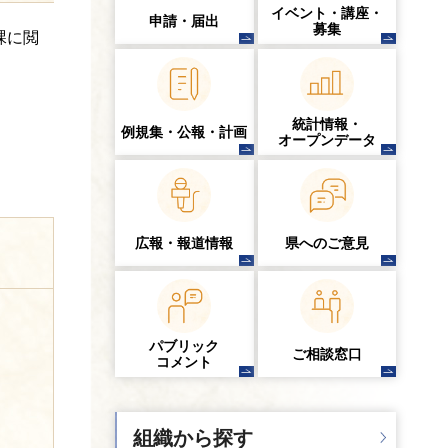
イベント・講座・
申請・届出
募集
課に閲
統計情報・
例規集・公報・計画
オープンデータ
広報・報道情報
県へのご意見
パブリック
ご相談窓口
コメント
組織から探す