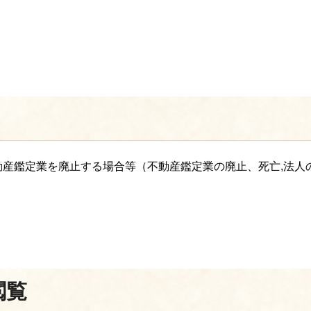
。
産鑑定業を廃止する場合等（不動産鑑定業の廃止、死亡,法人
閲覧