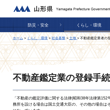
山形県
防災・安全
くらし・環境
ホーム
>
くらし・環境
>
社会基盤
>
土地
> 不動産鑑定業者の
不動産鑑定業の登録手
「不動産の鑑定評価に関する法律(昭和38年法律第15
務所を設ける場合は国土交通大臣の、その他の場合は