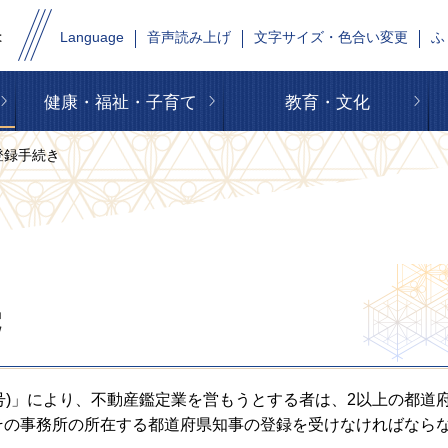
Language
音声読み上げ
文字サイズ・色合い変更
ふ
健康・福祉・子育て
教育・文化
登録手続き
続
2号)」により、不動産鑑定業を営もうとする者は、2以上の都道
その事務所の所在する都道府県知事の登録を受けなければなら