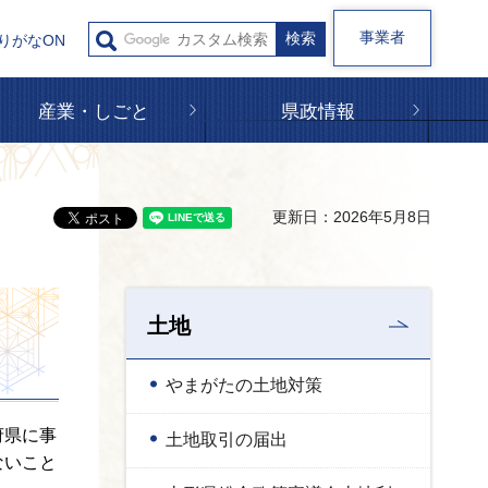
事業者
りがなON
産業・しごと
県政情報
更新日：2026年5月8日
土地
やまがたの土地対策
府県に事
土地取引の届出
ないこと