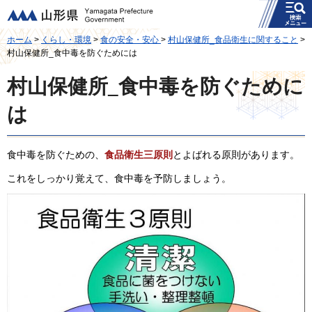
メニュー
山形県
ホーム
>
くらし・環境
>
食の安全・安心
>
村山保健所_食品衛生に関すること
>
村山保健所_食中毒を防ぐためには
村山保健所_食中毒を防ぐために
は
食中毒を防ぐための、
食品衛生三原則
とよばれる原則があります。
これをしっかり覚えて、食中毒を予防しましょう。