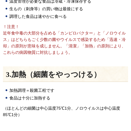
温度管理が必要な食品は冷蔵・冷凍保存する
生もの（刺身等）の買い物は最後にする
調理した食品は速やかに食べる
！注意！
近年食中毒の大部分を占める「カンピロバクター」と「ノロウイル
ス」は
どちらもごく少数の菌やウイルスで感染するため「迅速・冷
却」の原則が
意味を成しません。「清潔」「加熱」の原則により、
これらの病因物質に
対抗しましょう。
3.加熱（細菌をやっつける）
加熱調理＝殺菌工程です
食品は十分に加熱する
（ほとんどの細菌は中心温度75℃1分、ノロウイルスは中心温度
85℃1分）