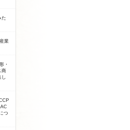
みた
産業
形・
ス商
集し
CCP
AC
につ