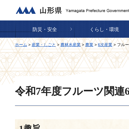
山形県
防災・安全
くらし・環境
ホーム
>
産業・しごと
>
農林水産業
>
農業
>
6次産業
> フル
令和7年度フルーツ関連
1趣旨