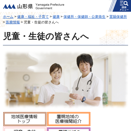
メニュー
山形県
ホーム
>
健康・福祉・子育て
>
健康
>
保健所・保健師・公衆衛生
>
置賜保健所
>
医療情報
> 児童・生徒の皆さんへ
児童・生徒の皆さんへ