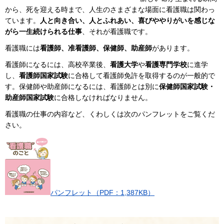
から、死を迎える時まで、人生のさまざまな場面に看護職は関わっ
ています。
人と向き合い、人とふれあい、喜びややりがいを感じな
がら一生続けられる仕事
、それが看護職です。
看護職には
看護師、准看護師、保健師、助産師
があります。
看護師になるには、高校卒業後、
看護大学
や
看護専門学校
に進学
し、
看護師国家試験
に合格して看護師免許を取得するのが一般的で
す。保健師や助産師になるには、看護師とは別に
保健師国家試験・
助産師国家試験
に合格しなければなりません。
看護職の仕事の内容など、くわしくは次のパンフレットをご覧くだ
さい。
パンフレット（PDF：1,387KB）