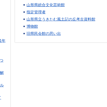
山形県総合文化芸術館
指定管理者
山形県立うきたむ風土記の丘考古資料館
博物館
旧県民会館の思い出
1年
つ
R解
ール
て