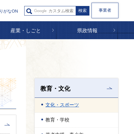
事業者
りがなON
産業・しごと
県政情報
教育・文化
文化・スポーツ
教育・学校