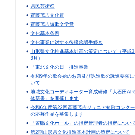
県民芸術祭
齋藤茂吉文化賞
齋藤茂吉短歌文学賞
文化基本条例
文化事業に対する後援承認手続き
山形県文化推進基本計画の策定について（平成3
3月）
「東北文化の日」推進事業
令和9年の歌会始のお題及び詠進歌の詠進要領に
いて
地域文化コーディネーター育成研修「大石田AI
体新書」を開催します
令和6年度第22回斎藤茂吉ジュニア短歌コンク
の応募作品を募集します
「置賜文化ホール」の指定管理者の指定につい
第2期山形県文化推進基本計画の策定について