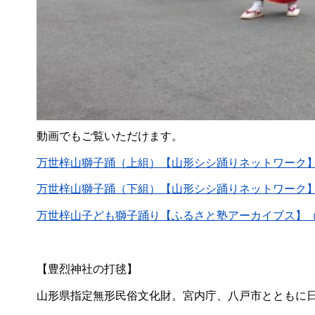
動画でもご覧いただけます。
万世梓山獅子踊（上組）【山形シシ踊りネットワーク
万世梓山獅子踊（下組）【山形シシ踊りネットワーク
万世梓山子ども獅子踊り【ふるさと塾アーカイブス】
【豊烈神社の打毬】
山形県指定無形民俗文化財。宮内庁、八戸市とともに日