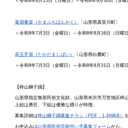
＜令和8年6月15日（月曜日）～令和8年9月30日（
釜淵番楽（かまぶちばんがく）
〔山形県真室川町〕
＜令和8年7月3日（金曜日）～令和8年8月16日（日曜
高玉芝居（たかだましばい）
〔山形県白鷹町〕
＜令和8年7月3日（金曜日）～令和8年8月31日（月曜
【梓山獅子踊】
山形県指定無形民俗文化財。山形県米沢市万世地区梓
上組は勇壮、下組は優雅な踊りが特徴。
募集詳細は
梓山獅子踊募集チラシ（PDF：1,349KB）
お申込みは
山形県民俗芸能担い手募集フォーム
から。