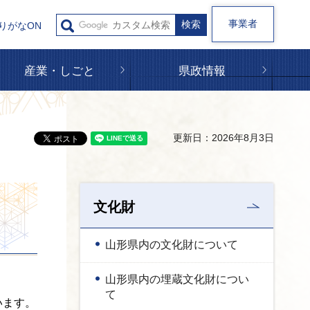
事業者
りがなON
産業・しごと
県政情報
更新日：2026年8月3日
文化財
山形県内の文化財について
山形県内の埋蔵文化財につい
て
います。