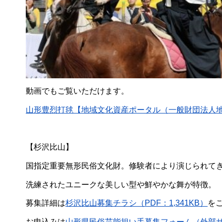
動画でもご覧いただけます。
山形豊烈打毬【地域文化資産ポータル（一般財団法人
【杉沢比山】
国指定重要無形民俗文化財。修験者により演じられて
洗練されたユニークな美しい型や鮮やかな舞が特徴。
募集詳細は
杉沢比山募集チラシ（PDF：1,341KB）
を
お申込みは
山形県民俗芸能担い手募集フォーム（外部