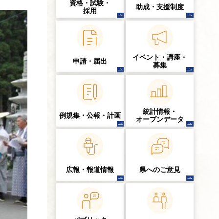
資格・試験・
助成・支援制度
採用
イベント・講座・
申請・届出
募集
統計情報・
例規集・公報・計画
オープンデータ
広報・報道情報
県へのご意見