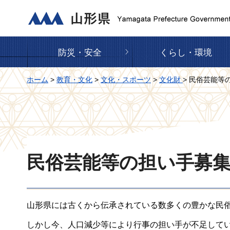
山形県
防災・安全
くらし・環境
ホーム
>
教育・文化
>
文化・スポーツ
>
文化財
> 民俗芸能等
民俗芸能等の担い手募
山形県には古くから伝承されている数多くの豊かな民
しかし今、人口減少等により行事の担い手が不足して