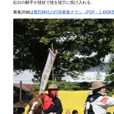
紅白の騎手が毬杖で毬を毬穴に投げ入れる。
募集詳細は
豊烈神社の打毬募集チラシ（PDF：1,493K