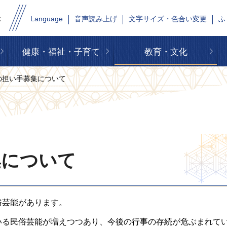
Language
音声読み上げ
文字サイズ・色合い変更
ふ
健康・福祉・子育て
教育・文化
の担い手募集について
集について
俗芸能があります。
いる民俗芸能が増えつつあり、今後の行事の存続が危ぶまれて