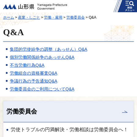
メニュー
山形県
ホーム
>
産業・しごと
>
労働・雇用
>
労働委員会
> Q&A
Q&A
集団的労使紛争の調整（あっせん）Q&A
個別労働関係紛争のあっせんQ&A
不当労働行為Q&A
労働組合の資格審査Q&A
争議行為の予告通知Q&A
労働委員会のご利用についてQ&A
労働委員会
労使トラブルの円満解決・労働相談は労働委員会へ！