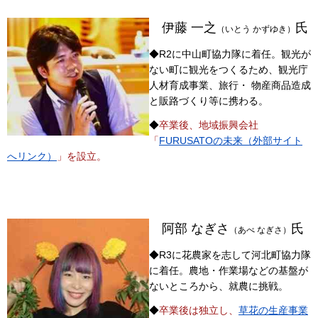
伊藤 一之
氏
（いとう かずゆき）
◆R2に中山町協力隊に着任。観光が
ない町に観光をつくるため、観光庁
人材育成事業、旅行・ 物産商品造成
と販路づくり等に携わる。
◆
卒業後、地域振興会社
「
FURUSATOの未来（外部サイト
へリンク）
」を設立。
阿部 なぎさ
氏
（あべ なぎさ）
◆R3に花農家を志して河北町協力隊
に着任。農地・作業場などの基盤が
ないところから、就農に挑戦。
◆
卒業後は独立し、
草花の生産事業