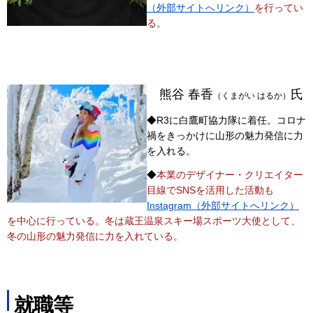
（外部サイトへリンク）
を行ってい
る。
熊谷 春香
氏
（くまがい はるか）
◆R3に白鷹町協力隊に着任。コロナ
禍をきっかけに山形の魅力発信に力
を入れる。
◆
本業のデザイナー・クリエイター
目線でSNSを活用した活動も
Instagram（外部サイトへリンク）
を中心に行っている。冬は蔵王温泉スキー場スポーツ大使として、
冬の山形の魅力発信に力を入れている。
就職等