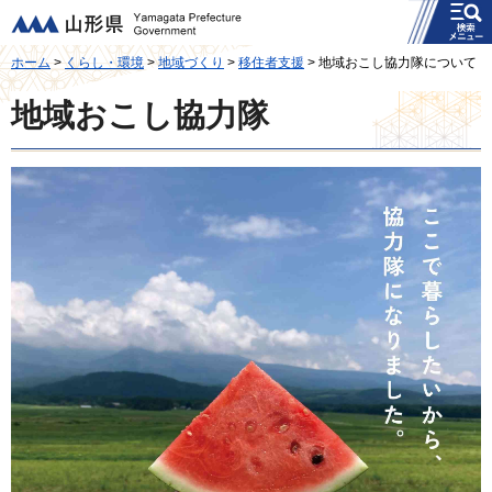
メニュー
山形県
ホーム
>
くらし・環境
>
地域づくり
>
移住者支援
> 地域おこし協力隊について
地域おこし協力隊