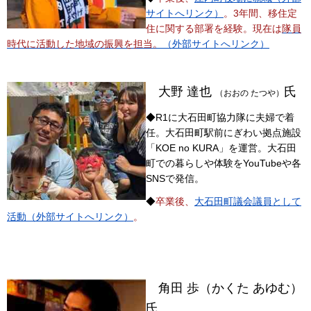
サイトへリンク）
。3年間、移住定
住に関する部署を経験。現在は
隊員
時代に活動
し
た
地域の振興を担当。
（外部サイトへリンク）
大野 達也
氏
（おおの たつや）
◆R1に大石田町協力隊に夫婦で着
任。大石田町駅前にぎわい拠点施設
「KOE no KURA」を運営。大石田
町での暮らしや体験をYouTubeや各
SNSで発信。
◆
卒業後、
大石田町議会議員として
活動（外部サイトへリンク）
。
角田 歩（かくた あゆむ）
氏