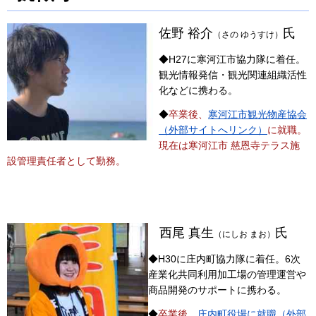
佐野 裕介
氏
（さの ゆうすけ）
◆H27に寒河江市協力隊に着任。
観光情報発信・観光関連組織活性
化などに携わる。
◆
卒業後、
寒河江市観光物産協会
（外部サイトへリンク）
に就職。
現在は寒河江市 慈恩寺テラス施
設管理責任者として勤務。
西尾 真生
氏
（にしお まお）
◆H30に庄内町協力隊に着任。6次
産業化共同利用加工場の管理運営や
商品開発のサポートに携わる。
◆
卒業後、
庄内町役場に就職（外部