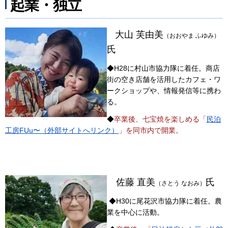
起業・独立
大山 芙由美
（おおやま ふゆみ）
氏
◆H28に村山市協力隊に着任。商店
街の空き店舗を活用したカフェ・ワ
ークショップや、情報発信等に携わ
る。
◆
卒業後、七宝焼を楽しめる「
民泊
工房FUu〜（外部サイトへリンク）
」を同市内で開業。
佐藤 直美
氏
（さとう なおみ）
◆H30に尾花沢市協力隊に着任。農
業を中心に活動。