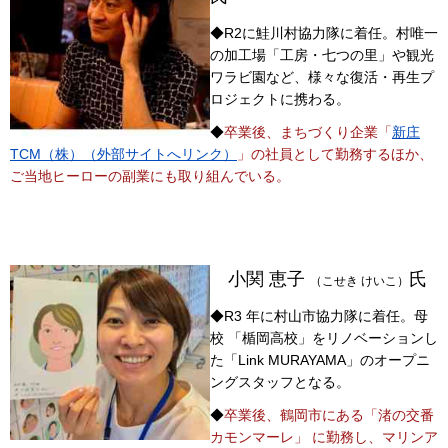
◆R2に鮭川村協力隊に着任。村唯一
の加工場「工房・七つの里」や観光
ワラビ園など、様々な復活・再生プ
ロジェクトに携わる。
◆
卒業後、まちづくり企業「
新庄
TCM（株）（外部サイトへリンク）
」の社員として勤務するほか、
ご当地ヒーロー
の副業にも取り組んでいる。
小関 恵子
氏
（こせき けいこ）
◆R3 年に村山市協力隊に着任。母
校 「楯岡高校」をリノベーションし
た「Link MURAYAMA」のオープニ
ングスタッフとなる。
◆
卒業後、鶴岡市にある「渚の交番
カモンマーレ」 に勤務し、マリンア