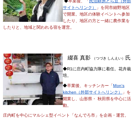
◆
卒業後、「
民泊耕房とら豆（外部
サイトへリンク）
」を同市細野地区
で開業。地区の体験イベントへ参加
したり、地区の方と一緒に農作業を
したりと、地域と関われる宿を運営。
綴喜 真影
氏
（つづき しんえい）
◆R1に庄内町協力隊に着任。花卉栽
培。
◆
卒業後、キッチンカー「
Mon‘s
kitchen（外部サイトへリンク）
」を
開業し、山形県・ 秋田県を中心に活
動。
庄内町を中心にマルシェ型イベント「なんでろ市」を企画・運営。