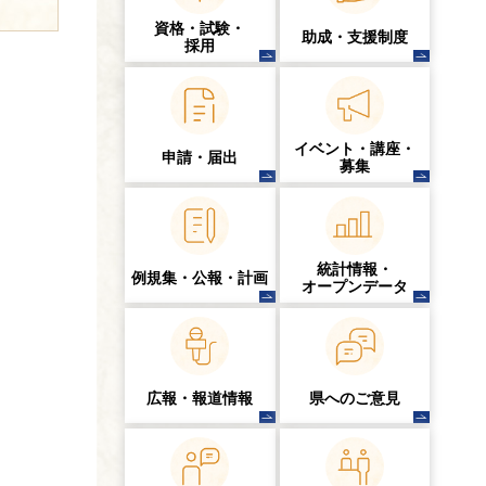
資格・試験・
助成・支援制度
採用
イベント・講座・
申請・届出
募集
統計情報・
例規集・公報・計画
オープンデータ
広報・報道情報
県へのご意見