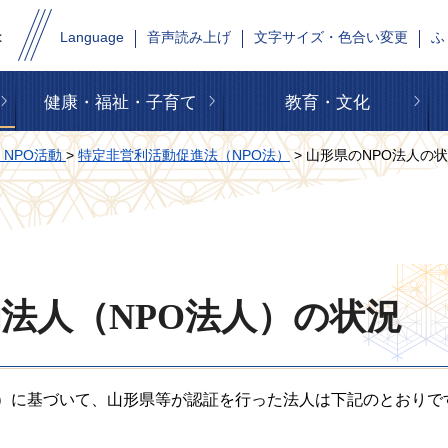
Language
音声読み上げ
文字サイズ・色合い変更
ふ
健康・福祉・子育て
教育・文化
NPO活動
>
特定非営利活動促進法（NPO法）
> 山形県のNPO法人の
法人（NPO法人）の状況
O法）に基づいて、山形県等が認証を行った法人は下記のとおりで