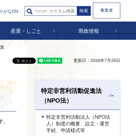
事業者
りがなON
産業・しごと
県政情報
状況
更新日：2026年7月28日
特定非営利活動促進法
（NPO法）
特定非営利活動法人（NPO法
す。
人）制度の概要、設立・運営
手続、申請様式等