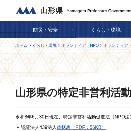
山形県
防災・安全
くらし・環境
ホーム
>
くらし・環境
>
ボランティア・NPO
>
ボランティア・
山形県の特定非営利活動
令和8年6月30日現在、特定非営利活動促進法（NP
認証法人439法人
総括表（PDF：56KB）