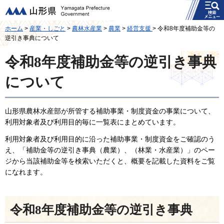
メニュー
山形県
ホーム
>
産業・しごと
>
農林水産業
>
農業
>
経営支援
> 令和8年度補助金等の
逆引き事典について
令和8年度補助金等の逆引き事典
について
山形県農林水産部が所管する補助事業・制度資金の事業について、
利用対象者及び利用目的毎に一覧表にまとめています。
利用対象者及び利用目的に沿った補助事業・制度資金をご確認のう
え、「補助金等の逆引き事典（農業）、（林業・水産業）」のペー
ジから当該補助金等を検索いただくと、概要を記載した資料をご覧
になれます。
令和8年度補助金等の逆引き事典