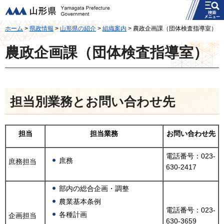
メニュー
山形県
ホーム
>
県政情報
>
山形県の紹介
>
組織案内
> 農政企画課（団体検査指導室）
農政企画課（団体検査指導室）
担当別業務とお問い合わせ先
担当
担当業務
お問い合わせ先
電話番号：023-
庶務
庶務担当
630-2417
部内の総合企画・調整
農業基本条例
電話番号：023-
各種計画
企画担当
630-3659