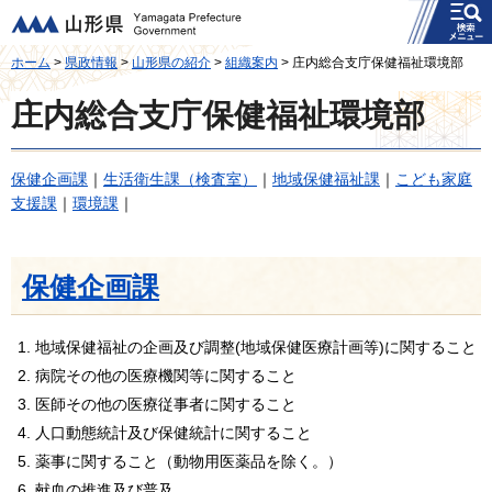
メニュー
山形県
ホーム
>
県政情報
>
山形県の紹介
>
組織案内
> 庄内総合支庁保健福祉環境部
庄内総合支庁保健福祉環境部
保健企画課
｜
生活衛生課（検査室）
｜
地域保健福祉課
｜
こども家庭
支援課
｜
環境課
｜
保健企画課
地域保健福祉の企画及び調整(地域保健医療計画等)に関すること
病院その他の医療機関等に関すること
医師その他の医療従事者に関すること
人口動態統計及び保健統計に関すること
薬事に関すること（動物用医薬品を除く。）
献血の推進及び普及