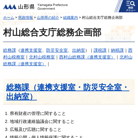
メニュー
山形県
ホーム
>
県政情報
>
山形県の紹介
>
組織案内
> 村山総合支庁総務企画部
村山総合支庁総務企画部
総務課
（
連携支援室
、
防災安全室
、
出納室
）｜
課税課
｜
納税課
｜
西
村山税務室
｜
北村山税務室
｜
西村山総務課（連携支援室）
｜
北村山
総務課（連携支援室）
｜
総務課（連携支援室・防災安全室・
出納室）
県有財産の管理に関すること
地域行政連絡協議会に関すること
広報及び広聴に関すること
情報公開・個人情報保護に関すること