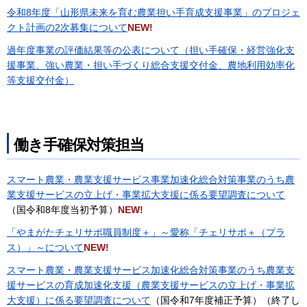
令和8年度「山形県未来を育む農業担い手育成支援事業」のプロジェ
クト計画の2次募集について
NEW!
過年度事業の評価結果等の公表について（担い手確保・経営強化支
援事業、強い農業・担い手づくり総合支援交付金、農地利用効率化
等支援交付金）
働き手確保対策担当
スマート農業・農業支援サービス事業加速化総合対策事業のうち農
業支援サービスの立上げ・事業拡大支援に係る要望調査について
（国令和8年度当初予算）
NEW!
「やまがたチェリサポ職員制度＋」～愛称「チェリサポ＋（プラ
ス）」～について
NEW!
スマート農業・農業支援サービス加速化総合対策事業のうち農業支
援サービスの育成加速化支援（農業支援サービスの立上げ・事業拡
大支援）に係る要望調査について
（国令和7年度補正予算）（終了し