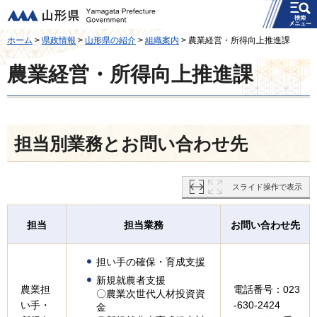
メニュー
山形県
ホーム
>
県政情報
>
山形県の紹介
>
組織案内
> 農業経営・所得向上推進課
農業経営・所得向上推進課
担当別業務とお問い合わせ先
スライド操作で表示
担当
担当業務
お問い合わせ先
担い手の確保・育成支援
新規就農者支援
農業担
電話番号：023
〇農業次世代人材投資資
い手・
-630-2424
金