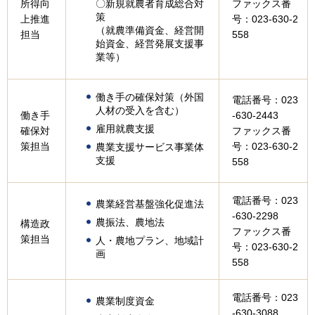
所得向
ファックス番
〇新規就農者育成総合対
策
上推進
号：023-630-2
（就農準備資金、経営開
担当
558
始資金、経営発展支援事
業等）
働き手の確保対策（外国
電話番号：023
人材の受入を含む）
働き手
-630-2443
雇用就農支援
確保対
ファックス番
策担当
号：023-630-2
農業支援サービス事業体
支援
558
電話番号：023
農業経営基盤強化促進法
-630-2298
農振法、農地法
構造政
ファックス番
策担当
人・農地プラン、地域計
号：023-630-2
画
558
電話番号：023
農業制度資金
-630-3088