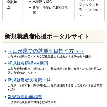
水産制度資金
金融担
ファックス番
当
農業・漁業の信用保証制
号：023-630-2
度
558
新規就農者応援ポータルサイト
～山形県での就農を目指す方へ～
山形県で就農を目指す方や新規就農者を対象とする研修会を紹介
新規就農応援PR動画
先輩農業者の視点で動画により、新規就農を目指す参考となる山形県各地
区の農業の魅力を紹介
新規就農者支援策一覧
山形県、各市町村、関係機関による
新規就農する際に活用できる支援事業
を紹介
新規就農動向調査
山形県の新規就農の動向を数字で紹介