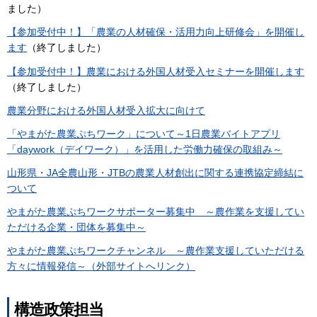
ました）
【参加受付中！】
「農業の人材
確保・活用力向上研修会」を開催し
ます
（終了しました）
【参加受付中！】農業における外国人材受入セミナーを開催します
（終了しました）
農業分野における外国人材受入拡大に向けて
「やまがた農業ぷちワーク」について～1日農業バイトアプリ
「daywork（デイワーク）」を活用した労働力確保の取組み～
山形県・JA全農山形・JTBの農業人材創出に関する連携協定締結に
ついて
やまがた農業ぷちワークサポーター募集中 ～農作業を支援してい
ただける企業・団体を募集中～
やまがた農業ぷちワークチャンネル ～農作業支援していただける
方々に情報発信～（外部サイトへリンク）
構造政策担当