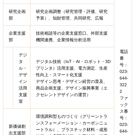
研究企画
研究企画調整（研究管理・評価、研究
部
予算）、知財管理、共同研究、広報
企業支援
技術相談等の企業支援窓口、外部支援
部
機関連携、企業情報分析活用
電話
デジ
番
タ
デジタル技術（IoT・AI・ロボット・3D
号：
ル・
プリンタ）活用支援、電力測定、生産
023-
デザ
性向上・スマート化支援
644-
イン
デザイン思考・デザイン経営の普及、
322
活用
商品企画支援、デザイン振興事業（エ
2
支援
クセレントデザインの運営）
ファ
室
ック
ス番
環境調和型ものづくり（グリーントラ
号：
ンスフォーメーション・カーボンニュ
023-
新価値創
ートラル）、プラスチック材料・成形
644-
出支援部