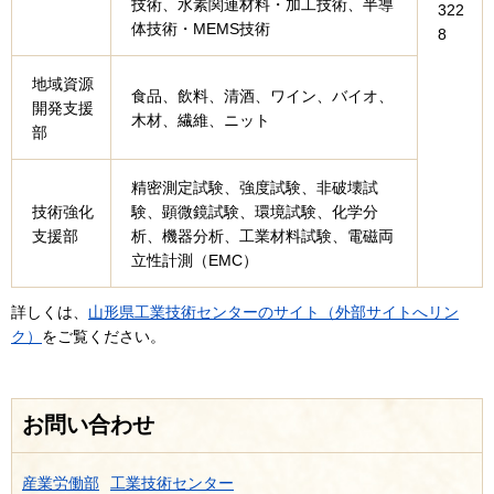
技術、水素関連材料・加工技術、半導
322
体技術・MEMS技術
8
地域資源
食品、飲料、清酒、ワイン、バイオ、
開発支援
木材、繊維、ニット
部
精密測定試験、強度試験、非破壊試
技術強化
験、顕微鏡試験、環境試験、化学分
支援部
析、機器分析、工業材料試験、電磁両
立性計測（EMC）
詳しくは、
山形県工業技術センターのサイト（外部サイトへリン
ク）
をご覧ください。
お問い合わせ
産業労働部
工業技術センター