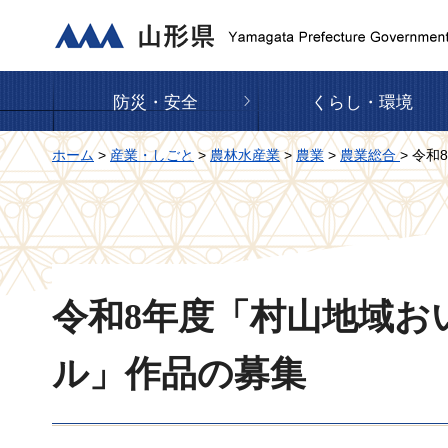
山形県
防災・安全
くらし・環境
ホーム
>
産業・しごと
>
農林水産業
>
農業
>
農業総合
> 令
令和8年度「村山地域お
ル」作品の募集