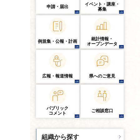
イベント・講座・
申請・届出
募集
統計情報・
例規集・公報・計画
オープンデータ
広報・報道情報
県へのご意見
パブリック
ご相談窓口
コメント
組織から探す