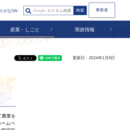
事業者
りがなON
産業・しごと
県政情報
更新日：2024年1月9日
て農業を
ホームペ