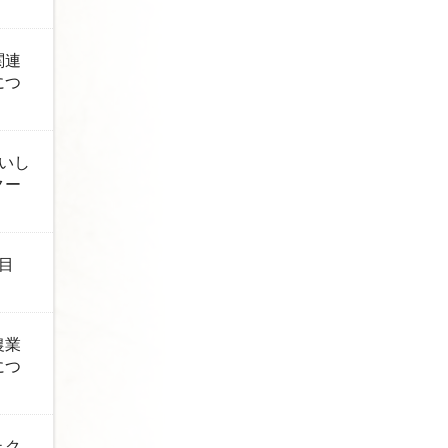
関連
につ
いし
クー
目
農業
につ
ェク