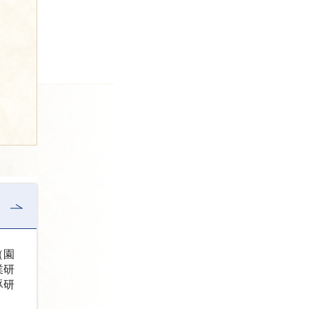
（園
業研
豚研