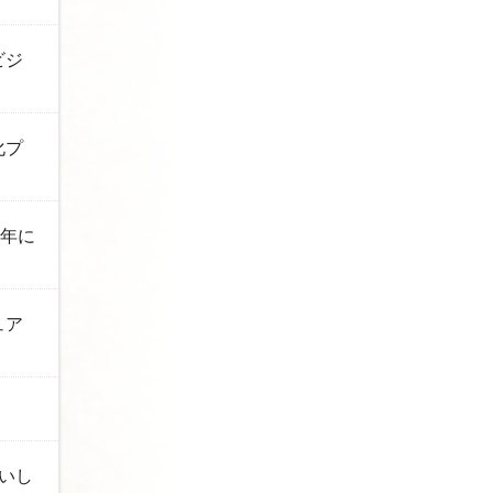
ビジ
化プ
周年に
ュア
いし