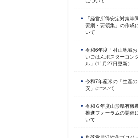
について
「経営所得安定対策等
要綱・要領集」の作成
いて
令和6年度「村山地域お
いごはんポスターコン
ル」(11月27日更新）
令和7年産米の「生産の
安」について
令和６年度山形県有機
推進フォーラムの開催
いて
集落営農活性化プロジ