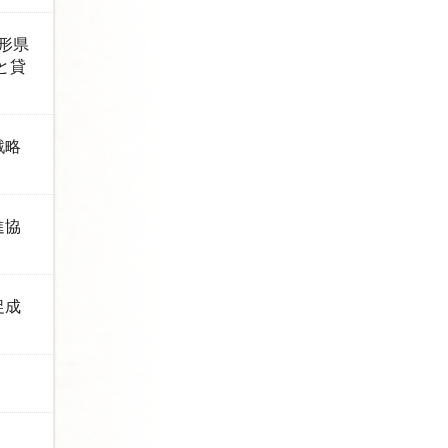
山形県
と貸
戦略
進協
促成