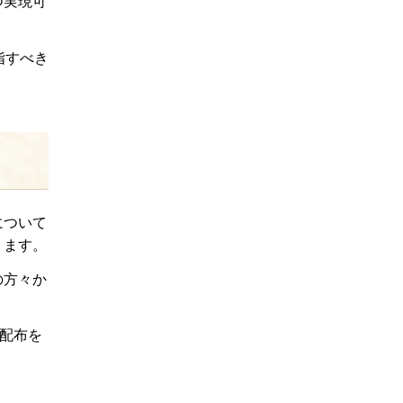
つ実現可
指すべき
について
ります。
の方々か
へ配布を