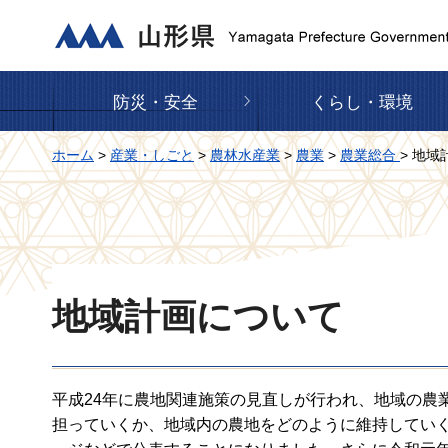
山形県
防災・安全
くらし・環境
ホーム
>
産業・しごと
>
農林水産業
>
農業
>
農業総合
> 地
地域計画について
平成24年に農地関連施策の見直しが行われ、地域の農
担っていくか、地域内の農地をどのように維持してい