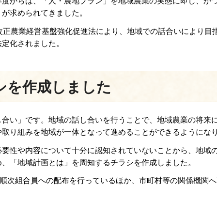
年度からは、「人・農地プラン」を地域農業の実態に即し、か
」が求められてきました。
改正農業経営基盤強化促進法により、地域での話合いにより目
法定化されました。
シを作成しました
し合い」です。地域の話し合いを行うことで、地域農業の将来
や取り組みを地域が一体となって進めることができるようにな
必要性や内容について十分に認知されていないことから、地域
め、「地域計画とは」を周知するチラシを作成しました。
り順次組合員への配布を行っているほか、市町村等の関係機関