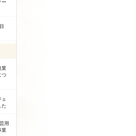
クー
目
農業
につ
ジェ
した
芸用
事業