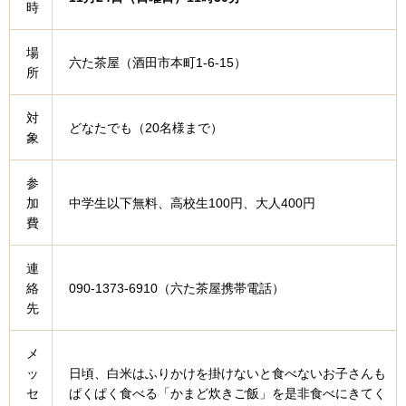
時
場
六た茶屋（酒田市本町1-6-15）
所
対
どなたでも（20名様まで）
象
参
加
中学生以下無料、高校生100円、大人400円
費
連
絡
090-1373-6910（六た茶屋携帯電話）
先
メ
ッ
日頃、白米はふりかけを掛けないと食べないお子さんも
セ
ぱくぱく食べる「かまど炊きご飯」を是非食べにきてく