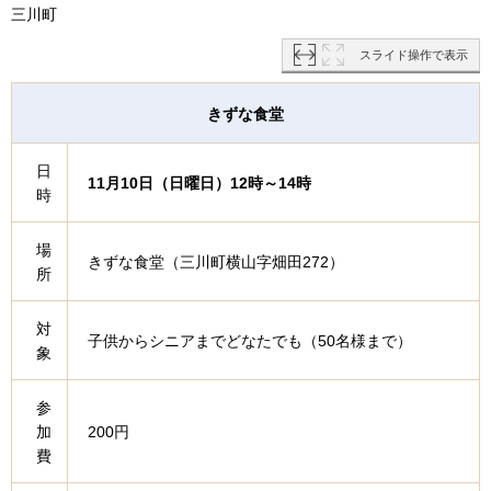
三川町
スライド操作で表示
きずな食堂
日
11月10日（日曜日）12時～14時
時
場
きずな食堂（三川町横山字畑田272）
所
対
子供からシニアまでどなたでも（50名様まで）
象
参
加
200円
費