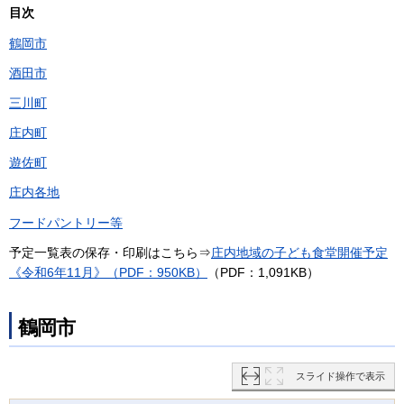
目次
鶴岡市
酒田市
三川町
庄内町
遊佐町
庄内各地
フードパントリー等
予定一覧表の保存・印刷はこちら⇒
庄内地域の子ども食堂開催予定
《令和6年11月》（PDF：950KB）
（PDF：1,091KB）
鶴岡市
スライド操作で表示