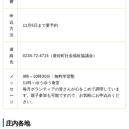
費
申
込
11月5日まで要予約
方
法
連
絡
0234-72-4715（遊佐町社会福祉協議会）
先
メ
9時～10時30分：無料学習塾
ッ
11時～ゆうゆう食堂
セ
毎月ボランティアの皆さんが心をこめて調理していま
ー
す。親子参加も可能ですので、お気軽にお申込みくだ
ジ
さい。
庄内各地