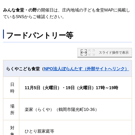
みんな食堂・の野
の開催日は、庄内地域の子ども食堂MAPに掲載し
ているSNSからご確認ください。
フードパントリー等
スライド操作で表示
らくやこども食堂（
NPO法人ぼらんたす（外部サイトへリンク）
日
11月5日（火曜日）・19日（火曜日）17時～19時
時
場
楽家（らくや）（鶴岡市陽光町10-36）
所
対
ひとり親家庭等
象