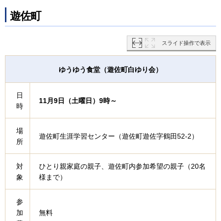
遊佐町
スライド操作で表示
ゆうゆう食堂（遊佐町白ゆり会）
日
11月9日（土曜日）9時～
時
場
遊佐町生涯学習センター（遊佐町遊佐字鶴田52-2）
所
対
ひとり親家庭の親子、遊佐町内参加希望の親子（20名
象
様まで）
参
加
無料