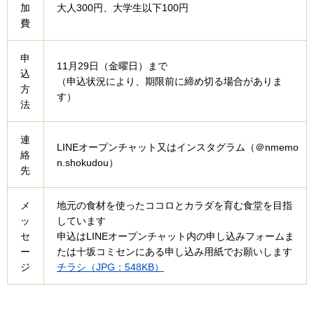
加
大人300円、大学生以下100円
費
申
11月29日（金曜日）まで
込
（申込状況により、期限前に締め切る場合がありま
方
す）
法
連
LINEオープンチャット又はインスタグラム（＠nmemo
絡
n.shokudou）
先
メ
地元の食材を使ったココロとカラダを育む食堂を目指
ッ
しています
セ
申込はLINEオープンチャット内の申し込みフォームま
ー
たは十坂コミセンにある申し込み用紙でお願いします
ジ
チラシ（JPG：548KB）