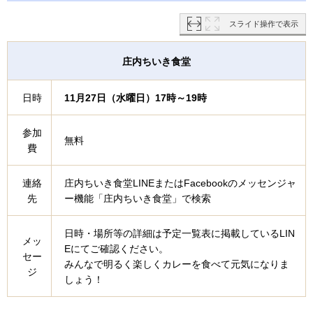
スライド操作で表示
庄内ちいき食堂
日時
11月27日（水曜日）17時～19時
参加
無料
費
連絡
庄内ちいき食堂LINEまたはFacebookのメッセンジャ
先
ー機能「庄内ちいき食堂」で検索
日時・場所等の詳細は予定一覧表に掲載しているLIN
メッ
Eにてご確認ください。
セー
みんなで明るく楽しくカレーを食べて元気になりま
ジ
しょう！