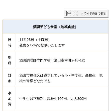
スライド操作で表示
酒調子ども食堂（地域食堂）
日
11月23日（土曜日）
時
昼食を12時で提供いたします
場
酒田調理師専門学校（酒田市幸町2-10-12）
所
対
酒田市在住又は通学している小・中学生、高校生 地
象
域の皆様どなたでも
参
加
中学生以下無料、高校生100円、大人300円
費