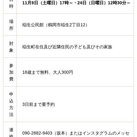
11月9日（土曜日）17時～・24日（日曜日）12時30分～
時
場
稲生公民館（鶴岡市稲生2丁目12）
所
対
稲生町在住及び近隣住民の子ども及びその家族
象
参
加
18歳まで無料、大人300円
費
申
込
3日前まで要予約
方
法
連
090-2882-9403（坂本）またはインスタグラムのメッセ
絡