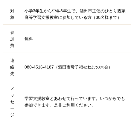
対
小学3年生から中学3年生で、酒田市主催のひとり親家
象
庭等学習支援教室に参加している方（30名様まで）
参
加
無料
費
連
絡
080-4516-4187（酒田市母子福祉ねむの木会）
先
メ
ッ
学習支援教室とあわせて行っています。いつからでも
セ
参加できます。是非ご利用ください。
ー
ジ