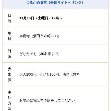
つるかめ食堂（外部サイトへリンク）
日
11月16日（土曜日）12時～
時
場
本慶寺（酒田市寿町2-33）
所
対
どなたでも（30名様まで）
象
参
加
大人200円、子ども100円、幼児は無料
費
申
込
お早めに電話で予約をしてください
方
法