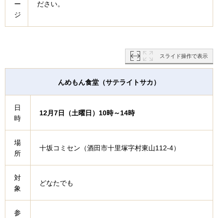
ー
ださい。
ジ
スライド操作で表示
んめもん食堂（サテライトサカ）
日
12月7日（土曜日）10時～14時
時
場
十坂コミセン（酒田市十里塚字村東山112-4）
所
対
どなたでも
象
参