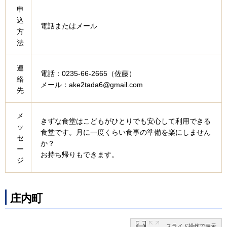
申
込
電話またはメール
方
法
連
電話：0235-66-2665（佐藤）
絡
メール：ake2tada6@gmail.com
先
メ
きずな食堂はこどもがひとりでも安心して利用できる
ッ
食堂です。月に一度くらい食事の準備を楽にしません
セ
か？
ー
お持ち帰りもできます。
ジ
庄内町
スライド操作で表示