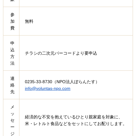
参
加
無料
費
申
込
チラシの二次元バーコードより要申込
方
法
連
0235-33-8730（NPO法人ぼらんたす）
絡
info@voluntas-npo.com
先
メ
ッ
経済的な不安を抱えているひとり親家庭を対象に、
セ
米・レトルト食品などをセットにしてお配りします。
ー
ジ