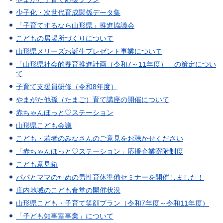
少子化・次世代育成関係データ集
「子育てするなら山形県」推進協議会
こどもの居場所づくりについて
山形県メリーズお誕生プレゼント事業について
「山形県社会的養育推進計画（令和7～11年度）」の策定につい
て
子育て支援員研修（令和8年度）
やまがた他孫（たまご）育て講座の開催について
赤ちゃんほっと♡ステーション
山形県こども会議
こども・若者のみなさんのご意見をお聴かせください
「赤ちゃんほっと♡ステーション」応援企業寄附制度
こども意見箱
パパとママのための男性育休準備セミナーを開催しました！
庄内地域のこども食堂の開催状況
山形県こども・子育て笑顔プラン（令和7年度～令和11年度）
「子ども知事室事業」について