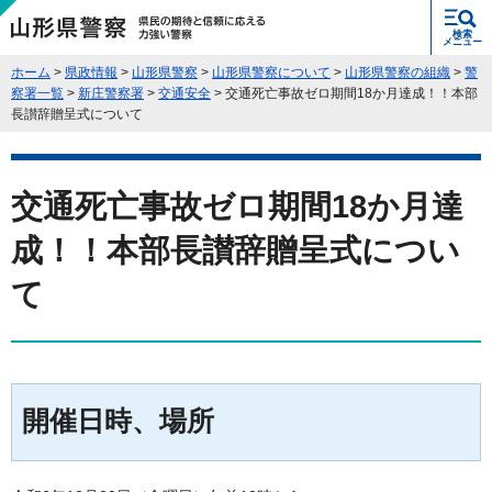
県民の期待と信頼に応える力強い警
検索
察 山形県警察
メニュー
ホーム
>
県政情報
>
山形県警察
>
山形県警察について
>
山形県警察の組織
>
警
察署一覧
>
新庄警察署
>
交通安全
> 交通死亡事故ゼロ期間18か月達成！！本部
長讃辞贈呈式について
交通死亡事故ゼロ期間18か月達
成！！本部長讃辞贈呈式につい
て
開催日時、場所