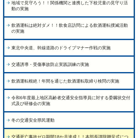
地域で見守ろう！！関係機関と連携した下校児童の見守り活
動の実施
飲酒運転は絶対ダメ！！飲食店訪問による飲酒運転撲滅活動
の実施
東北中央道、幹線道路のドライブマナー作戦の実施
交通誘導・受傷事故防止実践訓練の実施
飲酒運転根絶！年間を通じた飲酒運転取締り検問の実施
令和6年度最上地区高齢者交通安全指導員に対する委嘱状交付
式及び研修会の実施
冬の交通安全県民運動
交通死亡事故ゼロ期間18か月達成！！本部長讃辞贈呈式につ