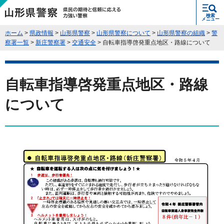
県民の期待と信頼に応える力強い警
検索
察 山形県警察
メニュー
ホーム
>
県政情報
>
山形県警察
>
山形県警察について
>
山形県警察の組織
>
警
察署一覧
>
新庄警察署
>
交通安全
> 自転車指導啓発重点地区・路線について
自転車指導啓発重点地区・路線
について