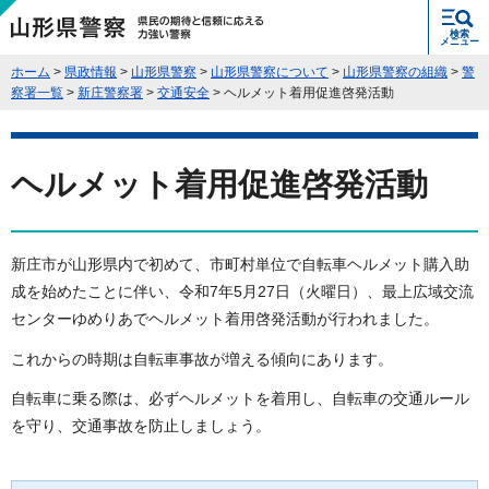
県民の期待と信頼に応える力強い警
検索
察 山形県警察
メニュー
ホーム
>
県政情報
>
山形県警察
>
山形県警察について
>
山形県警察の組織
>
警
察署一覧
>
新庄警察署
>
交通安全
> ヘルメット着用促進啓発活動
ヘルメット着用促進啓発活動
新庄市が山形県内で初めて、市町村単位で自転車ヘルメット購入助
成を始めたことに伴い、令和7年5月27日（火曜日）、最上広域交流
センターゆめりあでヘルメット着用啓発活動が行われました。
これからの時期は自転車事故が増える傾向にあります。
自転車に乗る際は、必ずヘルメットを着用し、自転車の交通ルール
を守り、交通事故を防止しましょう。