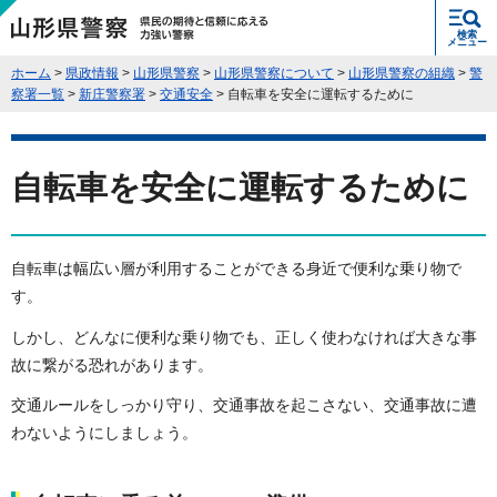
県民の期待と信頼に応える力強い警
検索
察 山形県警察
メニュー
ホーム
>
県政情報
>
山形県警察
>
山形県警察について
>
山形県警察の組織
>
警
察署一覧
>
新庄警察署
>
交通安全
> 自転車を安全に運転するために
自転車を安全に運転するために
自転車は幅広い層が利用することができる身近で便利な乗り物で
す。
しかし、どんなに便利な乗り物でも、正しく使わなければ大きな事
故に繋がる恐れがあります。
交通ルールをしっかり守り、交通事故を起こさない、交通事故に遭
わないようにしましょう。