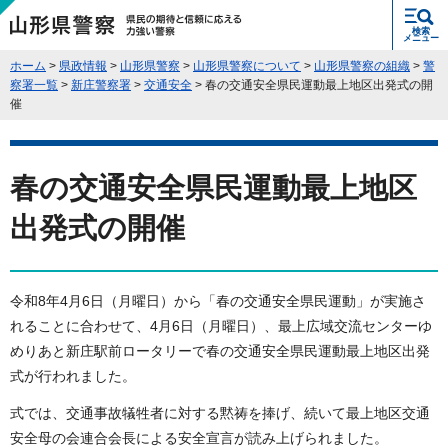
県民の期待と信頼に応える力強い警
検索
察 山形県警察
メニュー
ホーム
>
県政情報
>
山形県警察
>
山形県警察について
>
山形県警察の組織
>
警
察署一覧
>
新庄警察署
>
交通安全
> 春の交通安全県民運動最上地区出発式の開
催
春の交通安全県民運動最上地区
出発式の開催
令和8年4月6日（月曜日）から「春の交通安全県民運動」が実施さ
れることに合わせて、4月6日（月曜日）、最上広域交流センターゆ
めりあと新庄駅前ロータリーで春の交通安全県民運動最上地区出発
式が行われました。
式では、交通事故犠牲者に対する黙祷を捧げ、続いて最上地区交通
安全母の会連合会長による安全宣言が読み上げられました。